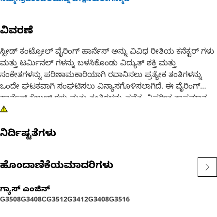
ನಿಮ್ಮಗ್ರಾಹಕರಬೆಲೆಯನ್ನು ವೀಕ್ಷಿಸಲುಲಾಗಿನ್ಮಾಡಿ
ವಿವರಣೆ
ಸ್ಪೀಡ್ ಕಂಟ್ರೋಲ್ ವೈರಿಂಗ್ ಹಾರ್ನೆಸ್ ಅನ್ನು ವಿವಿಧ ರೀತಿಯ ಕನೆಕ್ಟರ್ ಗಳು
ಮತ್ತು ಟರ್ಮಿನಲ್ ಗಳನ್ನು ಬಳಸಿಕೊಂಡು ವಿದ್ಯುತ್ ಶಕ್ತಿ ಮತ್ತು
ಸಂಕೇತಗಳನ್ನು ಪರಿಣಾಮಕಾರಿಯಾಗಿ ರವಾನಿಸಲು ಪ್ರತ್ಯೇಕ ತಂತಿಗಳನ್ನು
ಒಂದೇ ಘಟಕವಾಗಿ ಸಂಘಟಿಸಲು ವಿನ್ಯಾಸಗೊಳಿಸಲಾಗಿದೆ. ಈ ವೈರಿಂಗ್
ಹಾರ್ನೆಸ್ ಕೇಬಲ್ ಗಳು ಮತ್ತು ತಂತಿಗಳನ್ನು ಸವೆತ, ವಿಪರೀತ ತಾಪಮಾನ,
ತೇವಾಂಶ, ಧೂಳು ಮತ್ತು ಇತರ ಅಂಶಗಳಿಂದ ರಕ್ಷಿಸುತ್ತದೆ.
ನಿರ್ದಿಷ್ಟತೆಗಳು
ವಿಶೇಷಣಗಳು:
• ವಿದ್ಯುತ್ ಆಘಾತದಿಂದ ರಕ್ಷಣೆ
• ಹೆಚ್ಚು ಸಂಘಟಿತ ಕೆಲಸದ ವಾತಾವರಣವನ್ನು ಒದಗಿಸುವುದು
ಹೊಂದಾಣಿಕೆಯಮಾದರಿಗಳು
ಅಪ್ಲಿಕೇಶನ್ ಗಳು:
ಗ್ಯಾಸ್‌ ಎಂಜಿನ್
ಕ್ಯಾಬಿನ್ ನಿಂದ ಕಂಟ್ರೋಲ್ ಬಾಕ್ಸ್ ಗೆ ಸಿಗ್ನಲ್ ಗಳನ್ನು ರವಾನಿಸಲು ಸ್ಪೀಡ್
G3508
G3408C
G3512
G3412
G3408
G3516
ಕಂಟ್ರೋಲ್ ವೈರಿಂಗ್ ಹಾರ್ನೆಸ್ ಅನ್ನು ಬಳಸಲಾಗುತ್ತದೆ, ಇದು ಎಂಜಿನ್
ವೇಗವನ್ನು ಬದಲಾಯಿಸಲು ಸಹಾಯ ಮಾಡುತ್ತದೆ.