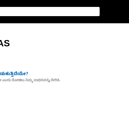
AS
ುಕುತ್ತಿದೆಯೇ?
ೇ ಎಂದು ನೋಡಲು ನಿಮ್ಮ ಸಾಧನವನ್ನು ಸೇರಿಸಿ.