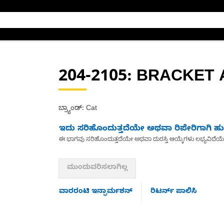
204-2105
: BRACKET 
ಬ್ರ್ಯಾಂಡ್: Cat
ಇದು ಸರಿಹೊಂದುತ್ತದೆಯೇ ಅಥವಾ ರಿಪೇರಿಗಾಗಿ ಹುಡ
ಈ ಭಾಗವು ಸರಿಹೊಂದುತ್ತದೆಯೇ ಅಥವಾ ದುರಸ್ತಿ ಆಯ್ಕೆಗಳು ಲಭ್ಯವಿದೆಯ
ಮುಂದುವರಿಸಲಾಗಿಲ್ಲ
ವಾರರಂಟಿ ಇನ್ಫಾರ್ಮಶನ್
ರಿಟರ್ನ್ ಪಾಲಿಸಿ