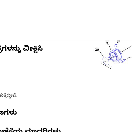
ನ್ನು ವೀಕ್ಷಿಸಿ
ೆ
ತಿದ್ದೇವೆ.
ಷಣಗಳು