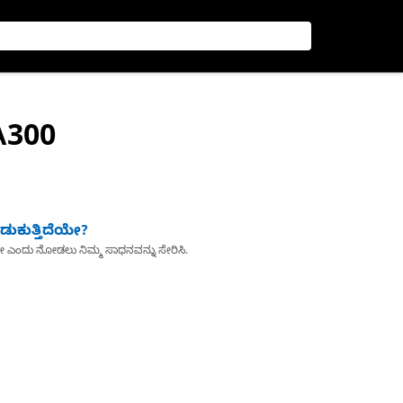
A300
ುಕುತ್ತಿದೆಯೇ?
ೇ ಎಂದು ನೋಡಲು ನಿಮ್ಮ ಸಾಧನವನ್ನು ಸೇರಿಸಿ.