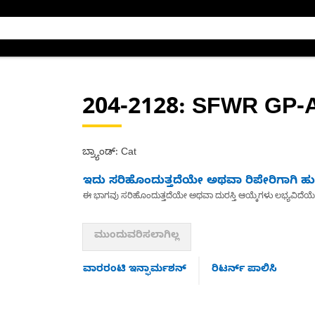
204-2128
: SFWR GP-
ಬ್ರ್ಯಾಂಡ್: Cat
ಇದು ಸರಿಹೊಂದುತ್ತದೆಯೇ ಅಥವಾ ರಿಪೇರಿಗಾಗಿ ಹುಡ
ಈ ಭಾಗವು ಸರಿಹೊಂದುತ್ತದೆಯೇ ಅಥವಾ ದುರಸ್ತಿ ಆಯ್ಕೆಗಳು ಲಭ್ಯವಿದೆಯ
ಮುಂದುವರಿಸಲಾಗಿಲ್ಲ
ವಾರರಂಟಿ ಇನ್ಫಾರ್ಮಶನ್
ರಿಟರ್ನ್ ಪಾಲಿಸಿ