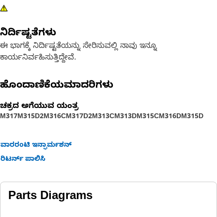
ನಿರ್ದಿಷ್ಟತೆಗಳು
ಈ ಭಾಗಕ್ಕೆ ನಿರ್ದಿಷ್ಟತೆಯನ್ನು ಸೇರಿಸುವಲ್ಲಿ ನಾವು ಇನ್ನೂ
ಕಾರ್ಯನಿರ್ವಹಿಸುತ್ತಿದ್ದೇವೆ.
ಹೊಂದಾಣಿಕೆಯಮಾದರಿಗಳು
ಚಕ್ರದ ಅಗೆಯುವ ಯಂತ್ರ
M317
M315D2
M316C
M317D2
M313C
M313D
M315C
M316D
M315D
ವಾರರಂಟಿ ಇನ್ಫಾರ್ಮಶನ್
ರಿಟರ್ನ್ ಪಾಲಿಸಿ
Parts Diagrams