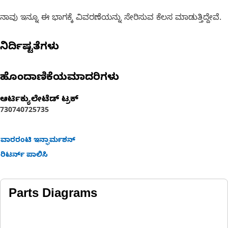
ನಾವು ಇನ್ನೂ ಈ ಭಾಗಕ್ಕೆ ವಿವರಣೆಯನ್ನು ಸೇರಿಸುವ ಕೆಲಸ ಮಾಡುತ್ತಿದ್ದೇವೆ.
ನಿರ್ದಿಷ್ಟತೆಗಳು
ಹೊಂದಾಣಿಕೆಯಮಾದರಿಗಳು
ಆರ್ಟಿಕ್ಯುಲೇಟೆಡ್ ಟ್ರಕ್
730
740
725
735
ವಾರರಂಟಿ ಇನ್ಫಾರ್ಮಶನ್
ರಿಟರ್ನ್ ಪಾಲಿಸಿ
Parts Diagrams