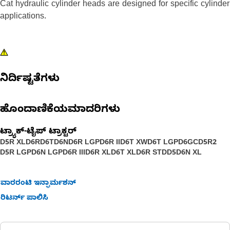
Cat hydraulic cylinder heads are designed for specific cylinder
applications.
ನಿರ್ದಿಷ್ಟತೆಗಳು
ಹೊಂದಾಣಿಕೆಯಮಾದರಿಗಳು
ಟ್ರ್ಯಾಕ್-ಟೈಪ್ ಟ್ರಾಕ್ಟರ್
D5R XL
D6R
D6T
D6N
D6R LGP
D6R II
D6T XW
D6T LGP
D6GC
D5R2
D5R LGP
D6N LGP
D6R III
D6R XL
D6T XL
D6R STD
D5
D6N XL
ವಾರರಂಟಿ ಇನ್ಫಾರ್ಮಶನ್
ರಿಟರ್ನ್ ಪಾಲಿಸಿ