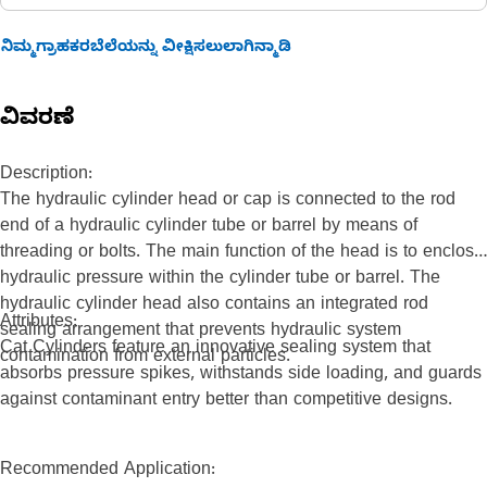
ನಿಮ್ಮಗ್ರಾಹಕರಬೆಲೆಯನ್ನು ವೀಕ್ಷಿಸಲುಲಾಗಿನ್ಮಾಡಿ
ವಿವರಣೆ
Description:
The hydraulic cylinder head or cap is connected to the rod
end of a hydraulic cylinder tube or barrel by means of
threading or bolts. The main function of the head is to enclose
hydraulic pressure within the cylinder tube or barrel. The
hydraulic cylinder head also contains an integrated rod
Attributes:
sealing arrangement that prevents hydraulic system
Cat Cylinders feature an innovative sealing system that
contamination from external particles.
absorbs pressure spikes, withstands side loading, and guards
against contaminant entry better than competitive designs.
Recommended Application: