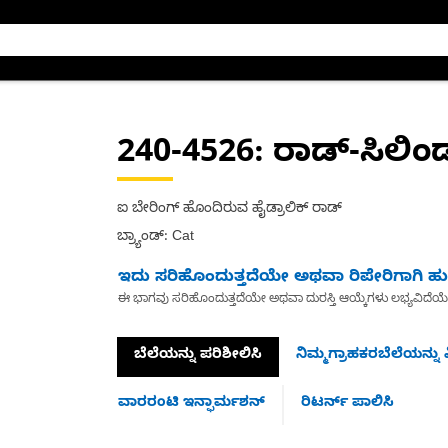
240-4526
: ರಾಡ್-ಸಿಲಿಂ
ಐ ಬೇರಿಂಗ್ ಹೊಂದಿರುವ ಹೈಡ್ರಾಲಿಕ್ ರಾಡ್
ಬ್ರ್ಯಾಂಡ್: Cat
ಇದು ಸರಿಹೊಂದುತ್ತದೆಯೇ ಅಥವಾ ರಿಪೇರಿಗಾಗಿ ಹುಡ
ಈ ಭಾಗವು ಸರಿಹೊಂದುತ್ತದೆಯೇ ಅಥವಾ ದುರಸ್ತಿ ಆಯ್ಕೆಗಳು ಲಭ್ಯವಿದೆಯ
ಬೆಲೆಯನ್ನು ಪರಿಶೀಲಿಸಿ
ನಿಮ್ಮಗ್ರಾಹಕರಬೆಲೆಯನ್ನು ವ
ವಾರರಂಟಿ ಇನ್ಫಾರ್ಮಶನ್
ರಿಟರ್ನ್ ಪಾಲಿಸಿ