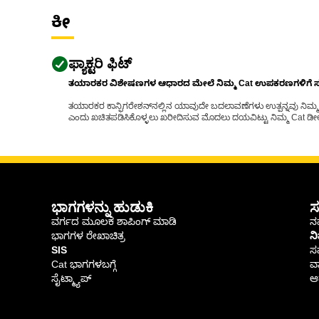
ಕೀ
ಫ್ಯಾಕ್ಟರಿ ಫಿಟ್
ತಯಾರಕರ ವಿಶೇಷಣಗಳ ಆಧಾರದ ಮೇಲೆ ನಿಮ್ಮ Cat ಉಪಕರಣಗಳಿಗೆ ಸರಿಹ
ತಯಾರಕರ ಕಾನ್ಫಿಗರೇಶನ್‌ನಲ್ಲಿನ ಯಾವುದೇ ಬದಲಾವಣೆಗಳು ಉತ್ಪನ್ನವು ನಿಮ್ಮ Ca
ಎಂದು ಖಚಿತಪಡಿಸಿಕೊಳ್ಳಲು ಖರೀದಿಸುವ ಮೊದಲು ದಯವಿಟ್ಟು ನಿಮ್ಮ Cat ಡೀಲರ
ಭಾಗಗಳನ್ನು ಹುಡುಕಿ
ಸ
ವರ್ಗದ ಮೂಲಕ ಶಾಪಿಂಗ್ ಮಾಡಿ
ನಮ
ಭಾಗಗಳ ರೇಖಾಚಿತ್ರ
ನ
SIS
ಸ
Cat ಭಾಗಗಳಬಗ್ಗೆ
ವಾ
ಸೈಟ್ಮ್ಯಾಪ್
ಆರ