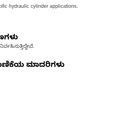
ic hydraulic cylinder applications.
ಷಣಗಳು
್ವಹಿಸುತ್ತಿದ್ದೇವೆ.
ಾಣಿಕೆಯ ಮಾದರಿಗಳು