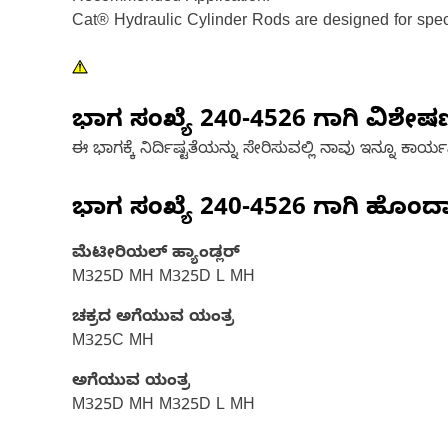
Cat® Hydraulic Cylinder Rods are designed for specif
ಭಾಗ ಸಂಖ್ಯೆ
240-4526
ಗಾಗಿ ವಿಶೇ
ಈ ಭಾಗಕ್ಕೆ ನಿರ್ದಿಷ್ಟತೆಯನ್ನು ಸೇರಿಸುವಲ್ಲಿ ನಾವು ಇನ್ನೂ ಕಾರ್ಯನಿರ
ಭಾಗ ಸಂಖ್ಯೆ
240-4526
ಗಾಗಿ ಹೊಂದ
ಮೆಟೀರಿಯಲ್‌ ಹ್ಯಾಂಡ್ಲರ್‌
M325D MH M325D L MH
ಚಕ್ರದ ಅಗೆಯುವ ಯಂತ್ರ
M325C MH
ಅಗೆಯುವ ಯಂತ್ರ
M325D MH M325D L MH