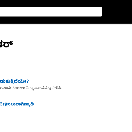
ಡರ್
ುಕುತ್ತಿದೆಯೇ?
ೇ ಎಂದು ನೋಡಲು ನಿಮ್ಮ ಸಾಧನವನ್ನು ಸೇರಿಸಿ.
ೀಕ್ಷಿಸಲುಲಾಗಿನ್ಮಾಡಿ