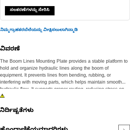
ಸಲಕರಣೆಗಳನ್ನು ಸೇರಿಸಿ
ನಿಮ್ಮಗ್ರಾಹಕರಬೆಲೆಯನ್ನು ವೀಕ್ಷಿಸಲುಲಾಗಿನ್ಮಾಡಿ
ವಿವರಣೆ
The Boom Lines Mounting Plate provides a stable platform to
hold and organize hydraulic lines along the boom of
equipment. It prevents lines from bending, rubbing, or
interfering with moving parts, which helps maintain smooth
hydraulic flow. It supports proper routing, reducing stress on
hoses and fittings while equipment operates under load. It
minimizes vibration impact and reduces the risk of leaks.
ನಿರ್ದಿಷ್ಟತೆಗಳು
Attributes:
• Keeps hoses away from pinch points and sharp edges.