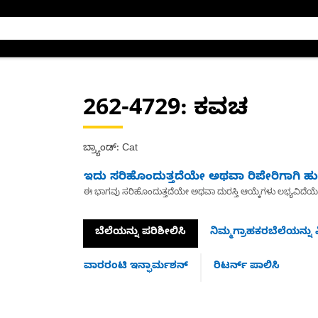
262-4729
: ಕವಚ
ಬ್ರ್ಯಾಂಡ್: Cat
ಇದು ಸರಿಹೊಂದುತ್ತದೆಯೇ ಅಥವಾ ರಿಪೇರಿಗಾಗಿ ಹುಡ
ಈ ಭಾಗವು ಸರಿಹೊಂದುತ್ತದೆಯೇ ಅಥವಾ ದುರಸ್ತಿ ಆಯ್ಕೆಗಳು ಲಭ್ಯವಿದೆಯ
ಬೆಲೆಯನ್ನು ಪರಿಶೀಲಿಸಿ
ನಿಮ್ಮಗ್ರಾಹಕರಬೆಲೆಯನ್ನು ವ
ವಾರರಂಟಿ ಇನ್ಫಾರ್ಮಶನ್
ರಿಟರ್ನ್ ಪಾಲಿಸಿ