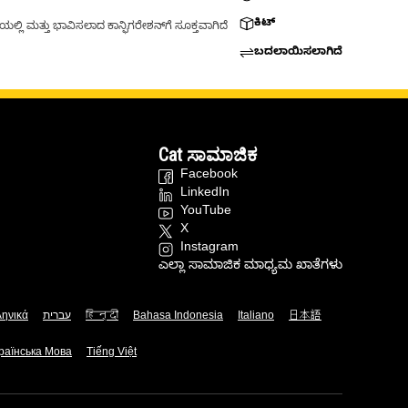
ಕಿಟ್
್ಲಿ ಮತ್ತು ಭಾವಿಸಲಾದ ಕಾನ್ಫಿಗರೇಶನ್‌ಗೆ ಸೂಕ್ತವಾಗಿದೆ
ಬದಲಾಯಿಸಲಾಗಿದೆ
Cat ಸಾಮಾಜಿಕ
Facebook
LinkedIn
YouTube
X
Instagram
ಎಲ್ಲಾ ಸಾಮಾಜಿಕ ಮಾಧ್ಯಮ ಖಾತೆಗಳು
ληνικά
עברית
हिन्दी
Bahasa Indonesia
Italiano
日本語
раїнська Мова
Tiếng Việt