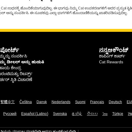
t ಸಾಧನಕ್ಕೆ ಹೊಂದಿಕೆಯಾಗುವುದಿಲ್ಲ. ಈ ಭಾಗವು ನಿಮ್ಮ Cat ಉಪಕರಣಗಳಿಗೆ ಅದರ ಪ್ರಸ್ತುತ ಸ್ಥಿತಿಯಲ
್ ಅನ್ನು ಸಂಪರ್ಕಿಸಿ. ಈ ಸೂಚಕವು ಎಲ್ಲಾ ಭಾಗಗಳಿಗೆ ಹೊಂದಾಣಿಕೆಯನ್ನು ಖಾತರಿಪಡಿಸುವುದಿಲ್ಲ.
ಪೋರ್ಟ್
ನನ್ನಅಕೌಂಟ್
್ಮನ್ನು ಸಂಪರ್ಕಿಸಿ
ಶಾಪಿಂಗ್ ಕಾರ್ಟ್
ಿಮ್ಮ ಡೀಲರ್ ಅನ್ನು ಹುಡುಕಿ
Cat Rewards
ಹಾಯ ಕೇಂದ್ರ
ರಂಟಿಮತ್ತು ರಿಟರ್ನ್ಸ್
್ಡರ್ ಸ್ಥಿತಿ ವಿಚಾರಣೆ
繁體中文
Čeština
Dansk
Nederlands
Suomi
Français
Deutsch
Ελ
Русский
Español (Latino)
Svenska
தமிழ்
తెలుగు
ไทย
Türkçe
Ук