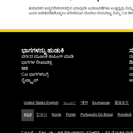
ತಯಾರಕರ ಕಾನ್ಫಿಗರೇಶನ್‌ನಲ್ಲಿನ ಯಾವುದೇ ಬದಲಾವಣೆಗಳು ಉತ್ಪನ್ನವು ನಿಮ್ಮ Ca
ಎಂದು ಖಚಿತಪಡಿಸಿಕೊಳ್ಳಲು ಖರೀದಿಸುವ ಮೊದಲು ದಯವಿಟ್ಟು ನಿಮ್ಮ Cat ಡೀಲರ
ಭಾಗಗಳನ್ನು ಹುಡುಕಿ
ಸ
ವರ್ಗದ ಮೂಲಕ ಶಾಪಿಂಗ್ ಮಾಡಿ
ನಮ
ಭಾಗಗಳ ರೇಖಾಚಿತ್ರ
ನ
SIS
ಸ
Cat ಭಾಗಗಳಬಗ್ಗೆ
ವಾ
ಸೈಟ್ಮ್ಯಾಪ್
ಆರ
United States English
العربية
বাংলা
Български
简体中文
ಕನ್ನಡ
한국어
Norsk
Polski
Português Do Brasil
Română