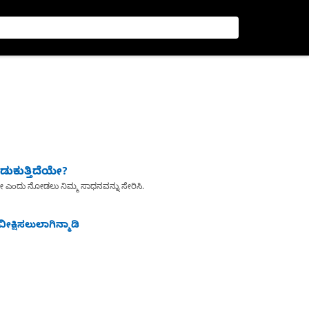
ುಕುತ್ತಿದೆಯೇ?
ೇ ಎಂದು ನೋಡಲು ನಿಮ್ಮ ಸಾಧನವನ್ನು ಸೇರಿಸಿ.
ೀಕ್ಷಿಸಲುಲಾಗಿನ್ಮಾಡಿ