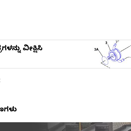
ನ್ನು ವೀಕ್ಷಿಸಿ
ೆ
ಷಣಗಳು