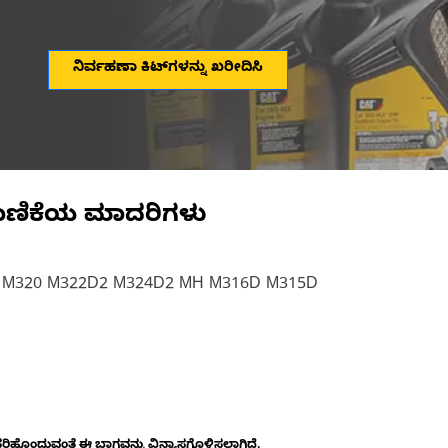
ನಿರ್ವಹಣಾ ಕಿಟ್‌ಗಳನ್ನು ಖರೀದಿಸಿ
ಾಣಿಕೆಯ ಮಾದರಿಗಳು
 M320 M322D2 M324D2 MH M316D M315D
ೊಂದುವಂತೆ ಈ ಭಾಗವನ್ನು ವಿನ್ಯಾಸಗೊಳಿಸಲಾಗಿದೆ.