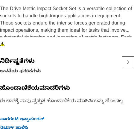
The Drive Metric Impact Socket Set is a versatile collection of
sockets to handle high-torque applications in equipment.
These sockets endure the intense forces generated during
impact operations, making them ideal for tasks that involve
substantial tightening and loosening of metric fasteners. Each
socket is crafted to provide a secure fit on fasteners, reducing
the risk of slipping and ensuring efficient, reliable
performance.
ನಿರ್ದಿಷ್ಟತೆಗಳು
ಅಳತೆಯ ಘಟಕಗಳು
Attributes:
• Provided with 12-point deep length for secure grip on
ಹೊಂದಾಣಿಕೆಯಮಾದರಿಗಳು
fasteners.
• Ensures a snug fit on fasteners, reducing the risk of
ಈ ಭಾಗಕ್ಕೆ ನಾವು ಪ್ರಸ್ತುತ ಹೊಂದಾಣಿಕೆಯ ಮಾಹಿತಿಯನ್ನು ಹೊಂದಿಲ್ಲ.
stripping.
• Allows access to recessed and deep-seated fasteners, ideal
for use in confined spaces.
ವಾರರಂಟಿ ಇನ್ಫಾರ್ಮಶನ್
ರಿಟರ್ನ್ ಪಾಲಿಸಿ
Applications: