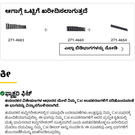
The Drive Metric Impact Socket Set is used for high-torque
ಆಗಾಗ್ಗೆ ಒಟ್ಟಿಗೆ ಖರೀದಿಸಲಾಗುತ್ತದೆ
fastening tasks to facilitate efficient and reliable fastening of
different components, necessary for both routine upkeep and
repairs.
271-4683
271-4669
271-4654
ಎಲ್ಲಾ ಬಿಡಿಭಾಗಗಳನ್ನು ನೋಡಿ
ಕೀ
ಫ್ಯಾಕ್ಟರಿ ಫಿಟ್
ತಯಾರಕರ ವಿಶೇಷಣಗಳ ಆಧಾರದ ಮೇಲೆ ನಿಮ್ಮ Cat ಉಪಕರಣಗಳಿಗೆ ಸರಿಹೊಂದುವಂತೆ
ಈ ಭಾಗವನ್ನು ವಿನ್ಯಾಸಗೊಳಿಸಲಾಗಿದೆ.
ತಯಾರಕರ ಕಾನ್ಫಿಗರೇಶನ್‌ನಲ್ಲಿನ ಯಾವುದೇ ಬದಲಾವಣೆಗಳು ಉತ್ಪನ್ನವು ನಿಮ್ಮ Cat ಸಾಧನಕ್ಕೆ
ಹೊಂದಿಕೆಯಾಗುವುದಿಲ್ಲ. ಈ ಭಾಗವು ನಿಮ್ಮ Cat ಉಪಕರಣಗಳಿಗೆ ಅದರ ಪ್ರಸ್ತುತ ಸ್ಥಿತಿಯಲ್ಲಿ
ಮತ್ತು ಭಾವಿಸಲಾದ ಕಾನ್ಫಿಗರೇಶನ್‌ಗೆ ಸೂಕ್ತವಾಗಿದೆ ಎಂದು ಖಚಿತಪಡಿಸಿಕೊಳ್ಳಲು ಖರೀದಿಸುವ
ಮೊದಲು ದಯವಿಟ್ಟು ನಿಮ್ಮ Cat ಡೀಲರ್ ಅನ್ನು ಸಂಪರ್ಕಿಸಿ. ಈ ಸೂಚಕವು ಎಲ್ಲಾ ಭಾಗಗಳಿಗೆ
ಹೊಂದಾಣಿಕೆಯನ್ನು ಖಾತರಿಪಡಿಸುವುದಿಲ್ಲ.