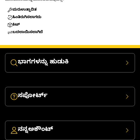
ಹೊಂದಾಣಿಕೆಯನ್ನು ಖಾತರಿಪಡಿಸುವುದಿಲ್ಲ.
ಮರುಉತ್ಪಾದಿತ
ಹಿಂತಿರುಗಿಸಲಾಗದು
ಕಿಟ್
ಬದಲಾಯಿಸಲಾಗಿದೆ
ಭಾಗಗಳನ್ನು ಹುಡುಕಿ
ಸಪೋರ್ಟ್
ನನ್ನಅಕೌಂಟ್