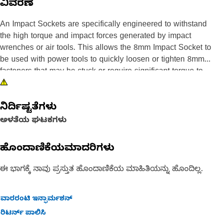
ವಿವರಣೆ
An Impact Sockets are specifically engineered to withstand
the high torque and impact forces generated by impact
wrenches or air tools. This allows the 8mm Impact Socket to
be used with power tools to quickly loosen or tighten 8mm
fasteners that may be stuck or require significant torque to
turn. The impact sockets are made from high-strength alloy
steel or chrome vanadium steel, which provides increased
ನಿರ್ದಿಷ್ಟತೆಗಳು
durability and resistance to wear and deformation compared to
standard sockets.
ಅಳತೆಯ ಘಟಕಗಳು
Attributes:
ಹೊಂದಾಣಿಕೆಯಮಾದರಿಗಳು
• Manufactured to precise specifications and are built for
durability and reliability
ಈ ಭಾಗಕ್ಕೆ ನಾವು ಪ್ರಸ್ತುತ ಹೊಂದಾಣಿಕೆಯ ಮಾಹಿತಿಯನ್ನು ಹೊಂದಿಲ್ಲ.
• Helps to prevent damage to the fastener or the surrounding
component
ವಾರರಂಟಿ ಇನ್ಫಾರ್ಮಶನ್
Applications:
ರಿಟರ್ನ್ ಪಾಲಿಸಿ