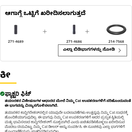
An Impact Sockets are used to be compatible with a variety of
power tool drives, including square drive, hex drive, and other
ಆಗಾಗ್ಗೆ ಒಟ್ಟಿಗೆ ಖರೀದಿಸಲಾಗುತ್ತದೆ
common socket drive systems, and improve safety and
efficiency during use.
271-4689
271-4686
214-7568
ಎಲ್ಲಾ ಬಿಡಿಭಾಗಗಳನ್ನು ನೋಡಿ
ಕೀ
ಫ್ಯಾಕ್ಟರಿ ಫಿಟ್
ತಯಾರಕರ ವಿಶೇಷಣಗಳ ಆಧಾರದ ಮೇಲೆ ನಿಮ್ಮ Cat ಉಪಕರಣಗಳಿಗೆ ಸರಿಹೊಂದುವಂತೆ
ಈ ಭಾಗವನ್ನು ವಿನ್ಯಾಸಗೊಳಿಸಲಾಗಿದೆ.
ತಯಾರಕರ ಕಾನ್ಫಿಗರೇಶನ್‌ನಲ್ಲಿನ ಯಾವುದೇ ಬದಲಾವಣೆಗಳು ಉತ್ಪನ್ನವು ನಿಮ್ಮ Cat ಸಾಧನಕ್ಕೆ
ಹೊಂದಿಕೆಯಾಗುವುದಿಲ್ಲ. ಈ ಭಾಗವು ನಿಮ್ಮ Cat ಉಪಕರಣಗಳಿಗೆ ಅದರ ಪ್ರಸ್ತುತ ಸ್ಥಿತಿಯಲ್ಲಿ
ಮತ್ತು ಭಾವಿಸಲಾದ ಕಾನ್ಫಿಗರೇಶನ್‌ಗೆ ಸೂಕ್ತವಾಗಿದೆ ಎಂದು ಖಚಿತಪಡಿಸಿಕೊಳ್ಳಲು ಖರೀದಿಸುವ
ಮೊದಲು ದಯವಿಟ್ಟು ನಿಮ್ಮ Cat ಡೀಲರ್ ಅನ್ನು ಸಂಪರ್ಕಿಸಿ. ಈ ಸೂಚಕವು ಎಲ್ಲಾ ಭಾಗಗಳಿಗೆ