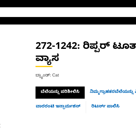
272-1242
: ರಿಪ್ಪರ್ ಟೂತ
ವ್ಯಾಸ
ಬ್ರ್ಯಾಂಡ್: Cat
ಬೆಲೆಯನ್ನು ಪರಿಶೀಲಿಸಿ
ನಿಮ್ಮಗ್ರಾಹಕರಬೆಲೆಯನ್ನು ವ
ವಾರರಂಟಿ ಇನ್ಫಾರ್ಮಶನ್
ರಿಟರ್ನ್ ಪಾಲಿಸಿ
ೆ