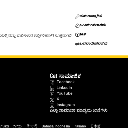
ಮರುಉತ್ಪಾದಿತ
ಹಿಂತಿರುಗಿಸಲಾಗದು
ಕಿಟ್
್ಲಿ ಮತ್ತು ಭಾವಿಸಲಾದ ಕಾನ್ಫಿಗರೇಶನ್‌ಗೆ ಸೂಕ್ತವಾಗಿದೆ
ಬದಲಾಯಿಸಲಾಗಿದೆ
Cat ಸಾಮಾಜಿಕ
Facebook
LinkedIn
YouTube
X
Instagram
ಎಲ್ಲಾ ಸಾಮಾಜಿಕ ಮಾಧ್ಯಮ ಖಾತೆಗಳು
ληνικά
עברית
हिन्दी
Bahasa Indonesia
Italiano
日本語