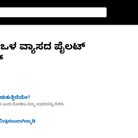
 ಒಳ ವ್ಯಾಸದ ಪೈಲಟ್
್
ುಕುತ್ತಿದೆಯೇ?
ೇ ಎಂದು ನೋಡಲು ನಿಮ್ಮ ಸಾಧನವನ್ನು ಸೇರಿಸಿ.
ೀಕ್ಷಿಸಲುಲಾಗಿನ್ಮಾಡಿ