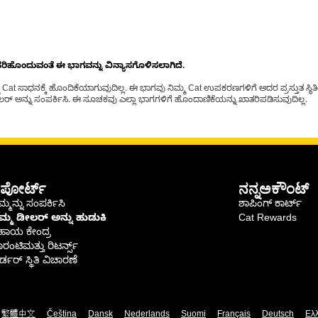
ೊಂದುವಂತೆ ಈ ಭಾಗವನ್ನು ವಿನ್ಯಾಸಗೊಳಿಸಲಾಗಿದೆ.
t ಸಾಧನಕ್ಕೆ ಹೊಂದಿಕೆಯಾಗುವುದಿಲ್ಲ. ಈ ಭಾಗವು ನಿಮ್ಮ Cat ಉಪಕರಣಗಳಿಗೆ ಅದರ ಪ್ರಸ್ತುತ ಸ್ಥಿತಿಯಲ
್ ಅನ್ನು ಸಂಪರ್ಕಿಸಿ. ಈ ಸೂಚಕವು ಎಲ್ಲಾ ಭಾಗಗಳಿಗೆ ಹೊಂದಾಣಿಕೆಯನ್ನು ಖಾತರಿಪಡಿಸುವುದಿಲ್ಲ.
ಪೋರ್ಟ್
ನನ್ನಅಕೌಂಟ್
್ಮನ್ನು ಸಂಪರ್ಕಿಸಿ
ಶಾಪಿಂಗ್ ಕಾರ್ಟ್
ಿಮ್ಮ ಡೀಲರ್ ಅನ್ನು ಹುಡುಕಿ
Cat Rewards
ಹಾಯ ಕೇಂದ್ರ
ರಂಟಿಮತ್ತು ರಿಟರ್ನ್ಸ್
್ಡರ್ ಸ್ಥಿತಿ ವಿಚಾರಣೆ
繁體中文
Čeština
Dansk
Nederlands
Suomi
Français
Deutsch
Ελ