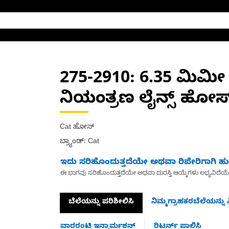
275-2910
: 6.35 ಮಿಮೀ
ನಿಯಂತ್ರಣ ಲೈನ್ಸ್ ಹೋಸ
Cat ಹೋಸ್
ಬ್ರ್ಯಾಂಡ್: Cat
ಇದು ಸರಿಹೊಂದುತ್ತದೆಯೇ ಅಥವಾ ರಿಪೇರಿಗಾಗಿ ಹುಡ
ಈ ಭಾಗವು ಸರಿಹೊಂದುತ್ತದೆಯೇ ಅಥವಾ ದುರಸ್ತಿ ಆಯ್ಕೆಗಳು ಲಭ್ಯವಿದೆಯ
ಬೆಲೆಯನ್ನು ಪರಿಶೀಲಿಸಿ
ನಿಮ್ಮಗ್ರಾಹಕರಬೆಲೆಯನ್ನು ವ
ವಾರರಂಟಿ ಇನ್ಫಾರ್ಮಶನ್
ರಿಟರ್ನ್ ಪಾಲಿಸಿ