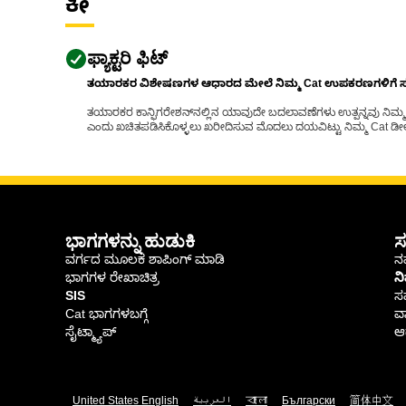
ಕೀ
ಫ್ಯಾಕ್ಟರಿ ಫಿಟ್
ತಯಾರಕರ ವಿಶೇಷಣಗಳ ಆಧಾರದ ಮೇಲೆ ನಿಮ್ಮ Cat ಉಪಕರಣಗಳಿಗೆ ಸರಿಹ
ತಯಾರಕರ ಕಾನ್ಫಿಗರೇಶನ್‌ನಲ್ಲಿನ ಯಾವುದೇ ಬದಲಾವಣೆಗಳು ಉತ್ಪನ್ನವು ನಿಮ್ಮ Ca
ಎಂದು ಖಚಿತಪಡಿಸಿಕೊಳ್ಳಲು ಖರೀದಿಸುವ ಮೊದಲು ದಯವಿಟ್ಟು ನಿಮ್ಮ Cat ಡೀಲರ
ಭಾಗಗಳನ್ನು ಹುಡುಕಿ
ಸ
ವರ್ಗದ ಮೂಲಕ ಶಾಪಿಂಗ್ ಮಾಡಿ
ನಮ
ಭಾಗಗಳ ರೇಖಾಚಿತ್ರ
ನ
SIS
ಸ
Cat ಭಾಗಗಳಬಗ್ಗೆ
ವಾ
ಸೈಟ್ಮ್ಯಾಪ್
ಆರ
United States English
العربية
বাংলা
Български
简体中文