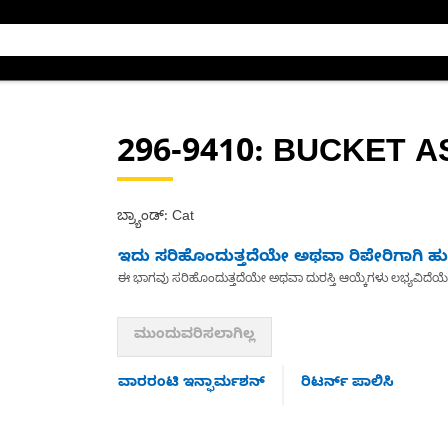
296-9410
: BUCKET A
ಬ್ರ್ಯಾಂಡ್: Cat
ಇದು ಸರಿಹೊಂದುತ್ತದೆಯೇ ಅಥವಾ ರಿಪೇರಿಗಾಗಿ ಹುಡ
ಈ ಭಾಗವು ಸರಿಹೊಂದುತ್ತದೆಯೇ ಅಥವಾ ದುರಸ್ತಿ ಆಯ್ಕೆಗಳು ಲಭ್ಯವಿದೆಯ
ಮುಂದುವರಿಸಲಾಗಿಲ್ಲ
ವಾರರಂಟಿ ಇನ್ಫಾರ್ಮಶನ್
ರಿಟರ್ನ್ ಪಾಲಿಸಿ