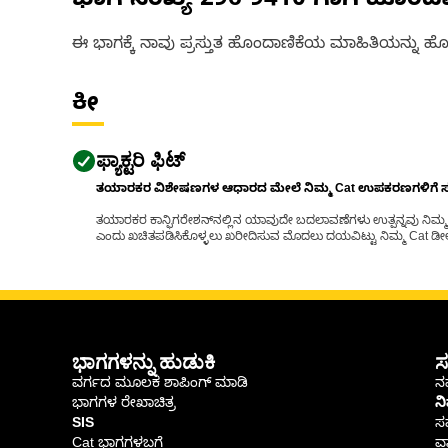
ಭಾಗ ಸಂಖ್ಯೆ
296-9410
ಗಾಗಿ ಹೊಂದ
ಈ ಭಾಗಕ್ಕೆ ನಾವು ಪ್ರಸ್ತುತ ಹೊಂದಾಣಿಕೆಯ ಮಾಹಿತಿಯನ್ನು ಹೊಂ
ಕೀ
ಫ್ಯಾಕ್ಟರಿ ಫಿಟ್
ತಯಾರಕರ ವಿಶೇಷಣಗಳ ಆಧಾರದ ಮೇಲೆ ನಿಮ್ಮ Cat ಉಪಕರಣಗಳಿಗೆ ಸರಿಹ
ತಯಾರಕರ ಕಾನ್ಫಿಗರೇಶನ್‌ನಲ್ಲಿನ ಯಾವುದೇ ಬದಲಾವಣೆಗಳು ಉತ್ಪನ್ನವು ನಿಮ್ಮ Ca
ಎಂದು ಖಚಿತಪಡಿಸಿಕೊಳ್ಳಲು ಖರೀದಿಸುವ ಮೊದಲು ದಯವಿಟ್ಟು ನಿಮ್ಮ Cat ಡೀಲರ
ಭಾಗಗಳನ್ನು ಹುಡುಕಿ
ಸ
ವರ್ಗದ ಮೂಲಕ ಶಾಪಿಂಗ್ ಮಾಡಿ
ನಮ
ಭಾಗಗಳ ರೇಖಾಚಿತ್ರ
ನ
SIS
ಸ
Cat ಭಾಗಗಳಬಗ್ಗೆ
ವಾ