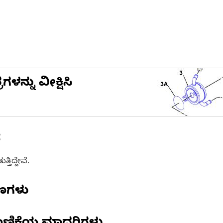
ನ್ನು ವೀಕ್ಷಿಸಿ
ೆ
ತಿದ್ದೇವೆ.
ಷಣಗಳು