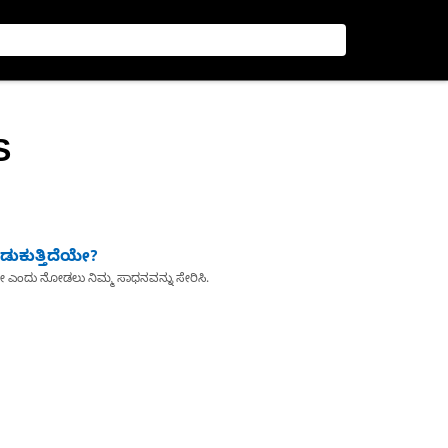
S
ುಕುತ್ತಿದೆಯೇ?
ೇ ಎಂದು ನೋಡಲು ನಿಮ್ಮ ಸಾಧನವನ್ನು ಸೇರಿಸಿ.