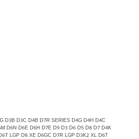
I D3G D3B D3C D4B D7R SERIES D4G D4H D4C
M D6N D6E D6H D7E D9 D3 D6 D5 D8 D7 D4K
D6T LGP D8 XE D6GC D7R LGP D3K2 XL D6T