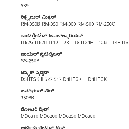
539
ರಿಕ್ಲೈಮರ್ ಮಿಕ್ಸರ್
RM-350B RM-350 RM-300 RM-500 RM-250C
ಇಂಟಿಗ್ರೇಟೆಡ್ ಟೂಲ್‌ಕ್ಯಾರಿಯರ್‌
IT62G IT62H IT12 IT28 IT18 IT24F IT12B IT14F IT3
ಸಾಯಿಲ್ ಸ್ಟೆಬಿಲೈಜರ್
SS-250B
ಟ್ರ್ಯಾಕ್ ಸ್ಕಿಡ್ಡರ್
D5HTSK II 527 517 D4HTSK III D4HTSK II
ಜನರೇಟರ್ ಸೆಟ್‌
3508B
ರೋಟರಿ ಡ್ರಿಲ್‌
MD6310 MD6200 MD6250 MD6380
ಆರ್ಟಿಕ್ಯುಲೇಟೆಡ್ ಟ್ರಕ್