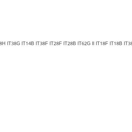
8H IT38G IT14B IT38F IT28F IT28B IT62G II IT18F IT18B IT38