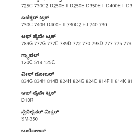
725C 730C2 D250E II D250E D350E II D400E II 
ಎಜೆಕ್ಟರ್ ಟ್ರಕ್
730C 740B D400E II 730C2 EJ 740 730
ಆಫ್ ಹೈವೇ ಟ್ರಕ್​
789G 777G 777E 789D 772 770 793D 777 775 773
ಗ್ರ್ಯಾಪಲ್
120C 518 125C
ವೀಲ್ ಡೋಜರ್​
834G 834H 814B 824H 824G 824C 814F II 814K 81
ಆಫ್-ಹೈವೇ ಟ್ರಕ್​
D10R
ಸ್ಟೆಬಿಲೈಸರ್ ಮಿಕ್ಸರ್
SM-350
ಬುಲ್ಡೋಜರ್