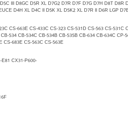
L D5C III D8GC D5R XL D7G2 D7R D7F D7G D7H D8T D8R
EUCE D4H XL D4C II D5K XL D5K2 XL D7R II D6R LGP D7
23C CS-663E CS-433C CS-323 CS-531D CS-563 CS-531C C
 CB-534 CB-534C CB-534B CB-535B CB-634 CB-634C CP-5
E CS-683E CS-563C CS-563E
-E81 CX31-P600-
16F