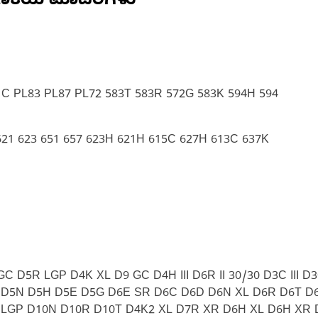
ಣಿಕೆಯ ಮಾದರಿಗಳು
1C PL83 PL87 PL72 583T 583R 572G 583K 594H 594
 621 623 651 657 623H 621H 615C 627H 613C 637K
8 GC D5R LGP D4K XL D9 GC D4H III D6R II 30/30 D3C II
D5N D5H D5E D5G D6E SR D6C D6D D6N XL D6R D6T D6
 LGP D10N D10R D10T D4K2 XL D7R XR D6H XL D6H XR 