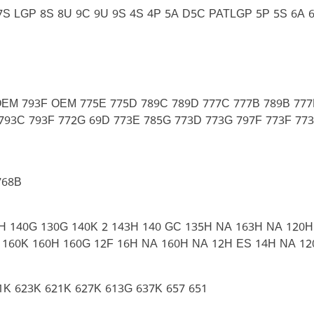
S LGP 8S 8U 9C 9U 9S 4S 4P 5A D5C PATLGP 5P 5S 6A 6
OEM 793F OEM 775E 775D 789C 789D 777C 777B 789B 77
 793C 793F 772G 69D 773E 785G 773D 773G 797F 773F 7
768B
0H 140G 130G 140K 2 143H 140 GC 135H NA 163H NA 120
 160K 160H 160G 12F 16H NA 160H NA 12H ES 14H NA 12
1K 623K 621K 627K 613G 637K 657 651