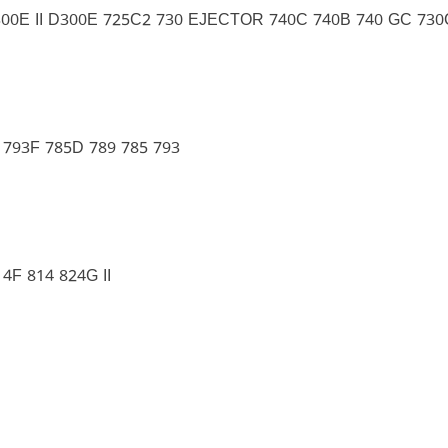
D300E II D300E 725C2 730 EJECTOR 740C 740B 740 GC 730
 793F 785D 789 785 793
4F 814 824G II