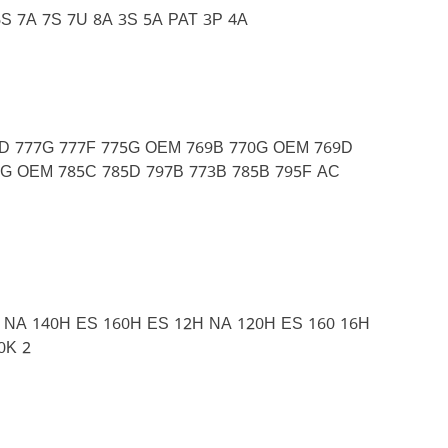
S 7A 7S 7U 8A 3S 5A PAT 3P 4A
7D 777G 777F 775G OEM 769B 770G OEM 769D
73G OEM 785C 785D 797B 773B 785B 795F AC
H NA 140H ES 160H ES 12H NA 120H ES 160 16H
0K 2