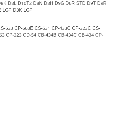
 D8K D8L D10T2 D8N D8H D9G D6R STD D9T D9R
E LGP D3K LGP
S-533 CP-663E CS-531 CP-433C CP-323C CS-
63 CP-323 CD-54 CB-434B CB-434C CB-434 CP-