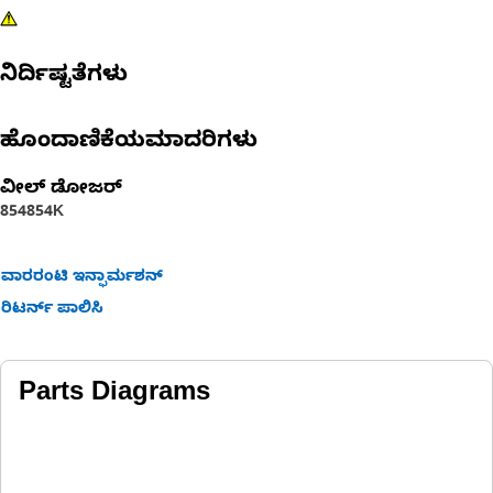
ನಿರ್ದಿಷ್ಟತೆಗಳು
ಹೊಂದಾಣಿಕೆಯಮಾದರಿಗಳು
ವೀಲ್ ಡೋಜರ್​
854
854K
ವಾರರಂಟಿ ಇನ್ಫಾರ್ಮಶನ್
ರಿಟರ್ನ್ ಪಾಲಿಸಿ
Parts Diagrams