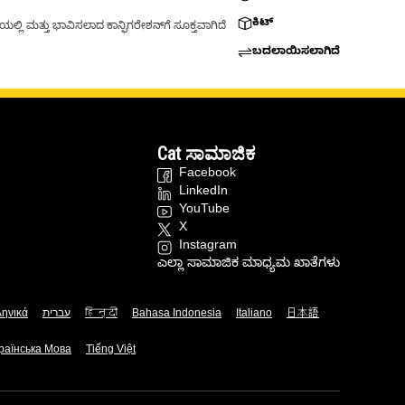
ಕಿಟ್
್ಲಿ ಮತ್ತು ಭಾವಿಸಲಾದ ಕಾನ್ಫಿಗರೇಶನ್‌ಗೆ ಸೂಕ್ತವಾಗಿದೆ
ಬದಲಾಯಿಸಲಾಗಿದೆ
Cat ಸಾಮಾಜಿಕ
Facebook
LinkedIn
YouTube
X
Instagram
ಎಲ್ಲಾ ಸಾಮಾಜಿಕ ಮಾಧ್ಯಮ ಖಾತೆಗಳು
ληνικά
עברית
हिन्दी
Bahasa Indonesia
Italiano
日本語
раїнська Мова
Tiếng Việt