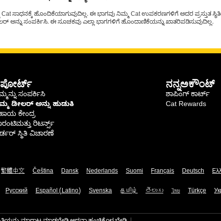
t ಸಾಧನಕ್ಕೆ ಹೊಂದಿಕೆಯಾಗುವುದಿಲ್ಲ. ಈ ಭಾಗವು ನಿಮ್ಮ Cat ಉಪಕರಣಗಳಿಗೆ ಅದರ ಪ್ರಸ್ತುತ ಸ್ಥಿತಿಯಲ
್ ಅನ್ನು ಸಂಪರ್ಕಿಸಿ. ಈ ಸೂಚಕವು ಎಲ್ಲಾ ಭಾಗಗಳಿಗೆ ಹೊಂದಾಣಿಕೆಯನ್ನು ಖಾತರಿಪಡಿಸುವುದಿಲ್ಲ.
ಪೋರ್ಟ್
ನನ್ನಅಕೌಂಟ್
್ಮನ್ನು ಸಂಪರ್ಕಿಸಿ
ಶಾಪಿಂಗ್ ಕಾರ್ಟ್
ಿಮ್ಮ ಡೀಲರ್ ಅನ್ನು ಹುಡುಕಿ
Cat Rewards
ಹಾಯ ಕೇಂದ್ರ
ರಂಟಿಮತ್ತು ರಿಟರ್ನ್ಸ್
್ಡರ್ ಸ್ಥಿತಿ ವಿಚಾರಣೆ
繁體中文
Čeština
Dansk
Nederlands
Suomi
Français
Deutsch
Ελ
Русский
Español (Latino)
Svenska
தமிழ்
తెలుగు
ไทย
Türkçe
Ук