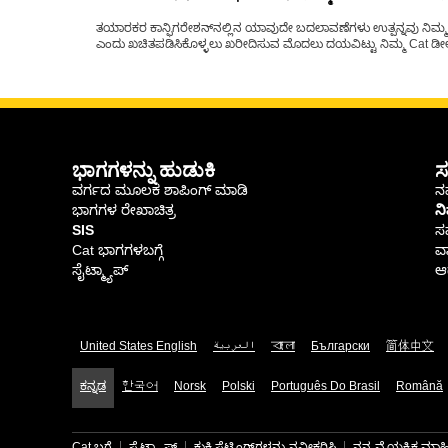
ತಯಾರಕರ ಕಾನ್ಫಿಗರೇಶನ್‌ನಲ್ಲಿನ ಯಾವುದೇ ಬದಲಾವಣೆಗಳು ಉತ್ಪನ್ನವು ನಿಮ್ಮ Ca
ಎಂದು ಖಚಿತಪಡಿಸಿಕೊಳ್ಳಲು ಖರೀದಿಸುವ ಮೊದಲು ದಯವಿಟ್ಟು ನಿಮ್ಮ Cat ಡೀಲರ
ಭಾಗಗಳನ್ನು ಹುಡುಕಿ
ಸ
ವರ್ಗದ ಮೂಲಕ ಶಾಪಿಂಗ್ ಮಾಡಿ
ನಮ
ಭಾಗಗಳ ರೇಖಾಚಿತ್ರ
ನ
SIS
ಸ
Cat ಭಾಗಗಳಬಗ್ಗೆ
ವಾ
ಸೈಟ್ಮ್ಯಾಪ್
ಆರ
United States English
العربية
বাংলা
Български
简体中文
ಕನ್ನಡ
한국어
Norsk
Polski
Português Do Brasil
Română