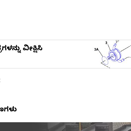
ನ್ನು ವೀಕ್ಷಿಸಿ
ೆ
ಷಣಗಳು