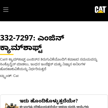
332-7297
: ಎಂಜಿನ್
ಕ್ಯಾಮ್‌ಶಾಫ್ಟ್
Cat® ಕ್ಯಾಮ್‌ಶಾಫ್ಟ್ ಎಂಜಿನ್‌ನ ತಿರುಗುವಿಕೆಯೊಂದಿಗೆ ಕವಾಟದ ಸಮಯವನ್ನು
ಸಿಂಕ್ರೊನೈಸ್ ಮಾಡಲು, ಇಂಧನ ಇಂಜೆಕ್ಷನ್ ಮತ್ತು ನಿಷ್ಕಾಸ ಅನಿಲಗಳ
ಹೊರಹಾಕುವಿಕೆಯನ್ನು ನಿರ್ಧರಿಸುತ್ತದೆ
ಬ್ರ್ಯಾಂಡ್: Cat
ಇದು ಹೊಂದಿಕೊಳ್ಳುತ್ತದೆಯೇ?
ಈ ಭಾಗವು ಸರಿಹೊಂದುತ್ತದೆಯೇ ಅಥವಾ ದುರಸ್ತಿ ಆಯ್ಕೆಗಳು