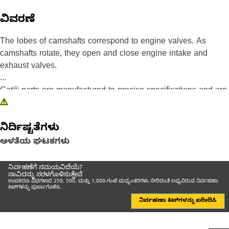
ವಿವರಣೆ
The lobes of camshafts correspond to engine valves. As
camshafts rotate, they open and close engine intake and
exhaust valves.
Cat® parts are manufactured to precise specifications and are
built for durability, reliability, productivity, less environmental
impact, and reuse.
ನಿರ್ದಿಷ್ಟತೆಗಳು
ಅಳತೆಯ ಘಟಕಗಳು
ನಿರ್ವಹಣೆಗೆ ಸಮಯವಿದೆಯೆ?
ನಾವಿದನ್ನು ಸರಳಗೊಳಿಸುತ್ತೇವೆ
ಉಪಕರಣ ವಿಧಗಳಾದ 250, 500, ಮತ್ತು 1,000-ಗಂಟೆ ಮಧ್ಯಂತರಗಳು ಸೇರಿದಂತೆ ಲಭ್ಯವಿರುವ ನಿರ್ವಹಣಾ
ಕಿಟ್‌ಗಳನ್ನು ಪೂರ್ಣಗೊಳಿಸಿ.
ನಿರ್ವಹಣಾ ಕಿಟ್‌ಗಳನ್ನು ಖರೀದಿಸಿ