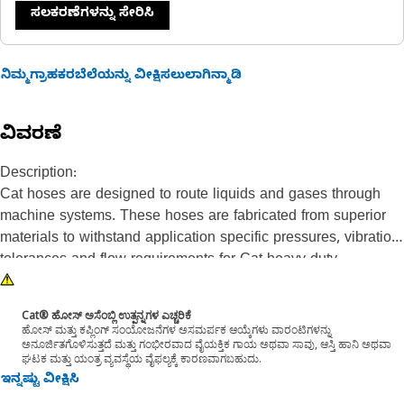
ಸಲಕರಣೆಗಳನ್ನು ಸೇರಿಸಿ
ನಿಮ್ಮಗ್ರಾಹಕರಬೆಲೆಯನ್ನು ವೀಕ್ಷಿಸಲುಲಾಗಿನ್ಮಾಡಿ
ವಿವರಣೆ
Description:
Cat hoses are designed to route liquids and gases through
machine systems. These hoses are fabricated from superior
materials to withstand application specific pressures, vibration
tolerances and flow requirements for Cat heavy-duty
equipment.
Cat® ಹೋಸ್ ಅಸೆಂಬ್ಲಿ ಉತ್ಪನ್ನಗಳ ಎಚ್ಚರಿಕೆ
Attributes:
ಹೋಸ್ ಮತ್ತು ಕಪ್ಲಿಂಗ್ ಸಂಯೋಜನೆಗಳ ಅಸಮರ್ಪಕ ಆಯ್ಕೆಗಳು ವಾರಂಟಿಗಳನ್ನು
ಅನೂರ್ಜಿತಗೊಳಿಸುತ್ತದೆ ಮತ್ತು ಗಂಭೀರವಾದ ವೈಯಕ್ತಿಕ ಗಾಯ ಅಥವಾ ಸಾವು, ಆಸ್ತಿ ಹಾನಿ ಅಥವಾ
• 52.5° Elbow
ಘಟಕ ಮತ್ತು ಯಂತ್ರ ವ್ಯವಸ್ಥೆಯ ವೈಫಲ್ಯಕ್ಕೆ ಕಾರಣವಾಗಬಹುದು.
• Material: Molded EPDM
ಇನ್ನಷ್ಟು ವೀಕ್ಷಿಸಿ
• End 1 Hose Inside Diameter: 63 mm (2.48 in)