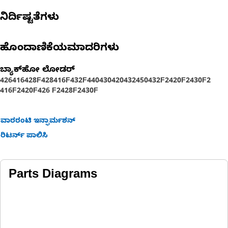
• End 2 Hose Inside Diameter: 50.8 mm (2 in)
ನಿರ್ದಿಷ್ಟತೆಗಳು
Application:
Provides an elbow hose for the cold side charge air on Cat
ಹೊಂದಾಣಿಕೆಯಮಾದರಿಗಳು
engines. Consult your owner's manual or contact your local
Cat Dealer for more information.
ಬ್ಯಾಕ್‌ಹೋ ಲೋಡರ್
426
416
428F
428
416F
432F
440
430
420
432
450
432F2
420F2
430F2
416F2
420F
426 F2
428F2
430F
ವಾರರಂಟಿ ಇನ್ಫಾರ್ಮಶನ್
ರಿಟರ್ನ್ ಪಾಲಿಸಿ
Parts Diagrams