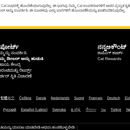
t ಸಾಧನಕ್ಕೆ ಹೊಂದಿಕೆಯಾಗುವುದಿಲ್ಲ. ಈ ಭಾಗವು ನಿಮ್ಮ Cat ಉಪಕರಣಗಳಿಗೆ ಅದರ ಪ್ರಸ್ತುತ ಸ್ಥಿತಿಯಲ
್ ಅನ್ನು ಸಂಪರ್ಕಿಸಿ. ಈ ಸೂಚಕವು ಎಲ್ಲಾ ಭಾಗಗಳಿಗೆ ಹೊಂದಾಣಿಕೆಯನ್ನು ಖಾತರಿಪಡಿಸುವುದಿಲ್ಲ.
ಪೋರ್ಟ್
ನನ್ನಅಕೌಂಟ್
್ಮನ್ನು ಸಂಪರ್ಕಿಸಿ
ಶಾಪಿಂಗ್ ಕಾರ್ಟ್
ಿಮ್ಮ ಡೀಲರ್ ಅನ್ನು ಹುಡುಕಿ
Cat Rewards
ಹಾಯ ಕೇಂದ್ರ
ರಂಟಿಮತ್ತು ರಿಟರ್ನ್ಸ್
್ಡರ್ ಸ್ಥಿತಿ ವಿಚಾರಣೆ
繁體中文
Čeština
Dansk
Nederlands
Suomi
Français
Deutsch
Ελ
Русский
Español (Latino)
Svenska
தமிழ்
తెలుగు
ไทย
Türkçe
Ук
ಾಹಿತಿಯನ್ನು ಮಾರಾಟ ಮಾಡಬೇಡಿ ಅಥವಾ ಹಂಚಿಕೊಳ್ಳಬೇಡಿ