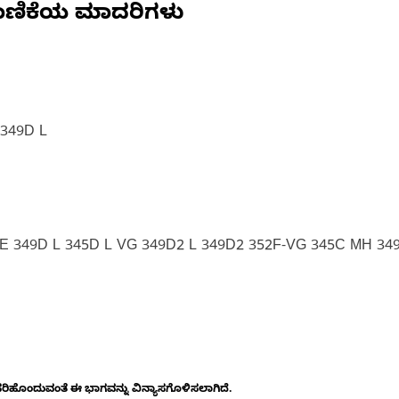
ಾಣಿಕೆಯ ಮಾದರಿಗಳು
349D L
LXE 349D L 345D L VG 349D2 L 349D2 352F-VG 345C MH 34
ೊಂದುವಂತೆ ಈ ಭಾಗವನ್ನು ವಿನ್ಯಾಸಗೊಳಿಸಲಾಗಿದೆ.