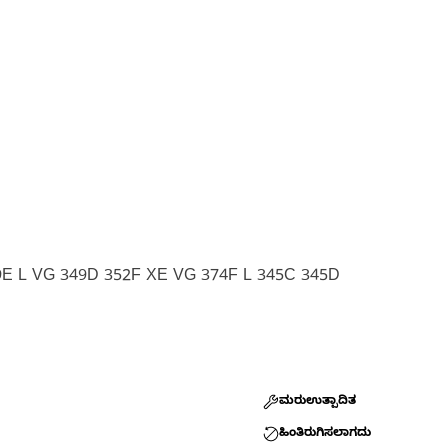
9E L VG 349D 352F XE VG 374F L 345C 345D
ಮರುಉತ್ಪಾದಿತ
ಹಿಂತಿರುಗಿಸಲಾಗದು