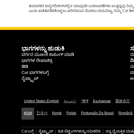
ತಯಾರಕರ ಕಾನ್ಫಿಗರೇಶನ್‌ನಲ್ಲಿನ ಯಾವುದೇ ಬದಲಾವಣೆಗಳು ಉತ್ಪನ್ನವು ನಿಮ್ಮ Ca
ಎಂದು ಖಚಿತಪಡಿಸಿಕೊಳ್ಳಲು ಖರೀದಿಸುವ ಮೊದಲು ದಯವಿಟ್ಟು ನಿಮ್ಮ Cat ಡೀಲರ
ಭಾಗಗಳನ್ನು ಹುಡುಕಿ
ಸ
ವರ್ಗದ ಮೂಲಕ ಶಾಪಿಂಗ್ ಮಾಡಿ
ನಮ
ಭಾಗಗಳ ರೇಖಾಚಿತ್ರ
ನ
SIS
ಸ
Cat ಭಾಗಗಳಬಗ್ಗೆ
ವಾ
ಸೈಟ್ಮ್ಯಾಪ್
ಆರ
United States English
العربية
বাংলা
Български
简体中文
ಕನ್ನಡ
한국어
Norsk
Polski
Português Do Brasil
Română
Cat ಬಗ್ಗೆ
ಸೈಟ್ಮ್ಯಾಪ್
ಕುಕಿ ಸೆಟ್ಟಿಂಗ್‌ಗಳನ್ನು ನವೀಕರಿಸಿ
ನನ್ನ ವೈಯಕ್ತಿಕ ಮ