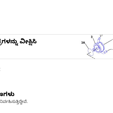
ನ್ನು ವೀಕ್ಷಿಸಿ
ೆ
ಷಣಗಳು
್ವಹಿಸುತ್ತಿದ್ದೇವೆ.