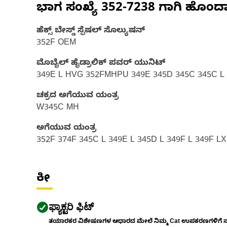
ಭಾಗ ಸಂಖ್ಯೆ
352-7238
ಗಾಗಿ ಹೊಂದ
ಹೆಕ್ಸ್ ಬೇಸ್ಡ್ ಸ್ಪೆಷಲ್ ಸೊಲ್ಯುಷನ್
352F OEM
ಮೊಬೈಲ್ ಹೈಡ್ರಾಲಿಕ್‌ ಪವರ್ ಯುನಿಟ್‌
349E L HVG 352FMHPU 349E 345D 345C 345C L 
ಚಕ್ರದ ಅಗೆಯುವ ಯಂತ್ರ
W345C MH
ಅಗೆಯುವ ಯಂತ್ರ
352F 374F 345C L 349E L 345D L 349F L 349F 
ಕೀ
ಫ್ಯಾಕ್ಟರಿ ಫಿಟ್
ತಯಾರಕರ ವಿಶೇಷಣಗಳ ಆಧಾರದ ಮೇಲೆ ನಿಮ್ಮ Cat ಉಪಕರಣಗಳಿಗೆ ಸರಿಹ