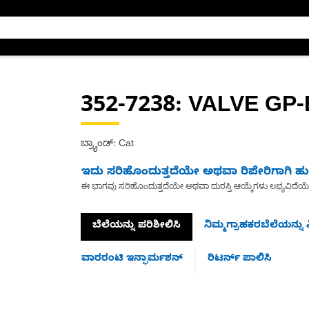
352-7238
: VALVE GP
ಬ್ರ್ಯಾಂಡ್: Cat
ಇದು ಸರಿಹೊಂದುತ್ತದೆಯೇ ಅಥವಾ ರಿಪೇರಿಗಾಗಿ ಹುಡ
ಈ ಭಾಗವು ಸರಿಹೊಂದುತ್ತದೆಯೇ ಅಥವಾ ದುರಸ್ತಿ ಆಯ್ಕೆಗಳು ಲಭ್ಯವಿದೆಯ
ಬೆಲೆಯನ್ನು ಪರಿಶೀಲಿಸಿ
ನಿಮ್ಮಗ್ರಾಹಕರಬೆಲೆಯನ್ನು ವ
ವಾರರಂಟಿ ಇನ್ಫಾರ್ಮಶನ್
ರಿಟರ್ನ್ ಪಾಲಿಸಿ