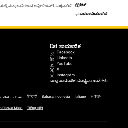
ಕಿಟ್
್ಲಿ ಮತ್ತು ಭಾವಿಸಲಾದ ಕಾನ್ಫಿಗರೇಶನ್‌ಗೆ ಸೂಕ್ತವಾಗಿದೆ
ಬದಲಾಯಿಸಲಾಗಿದೆ
Cat ಸಾಮಾಜಿಕ
Facebook
LinkedIn
YouTube
X
Instagram
ಎಲ್ಲಾ ಸಾಮಾಜಿಕ ಮಾಧ್ಯಮ ಖಾತೆಗಳು
ληνικά
עברית
हिन्दी
Bahasa Indonesia
Italiano
日本語
раїнська Мова
Tiếng Việt