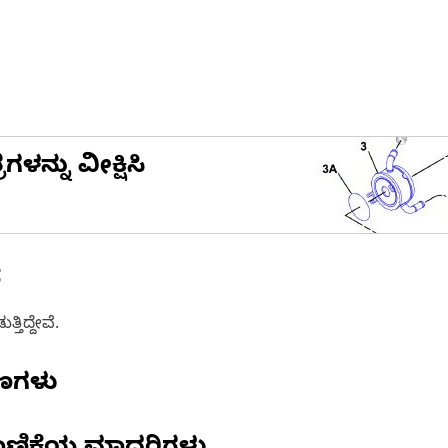
ನ್ನು ವೀಕ್ಷಿಸಿ
ೆ
ತಿದ್ದೇವೆ.
ಷಣಗಳು