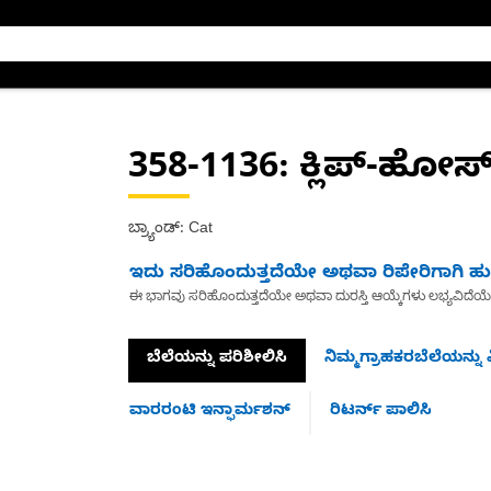
358-1136
: ಕ್ಲಿಪ್-ಹೋಸ
ಬ್ರ್ಯಾಂಡ್: Cat
ಇದು ಸರಿಹೊಂದುತ್ತದೆಯೇ ಅಥವಾ ರಿಪೇರಿಗಾಗಿ ಹುಡ
ಈ ಭಾಗವು ಸರಿಹೊಂದುತ್ತದೆಯೇ ಅಥವಾ ದುರಸ್ತಿ ಆಯ್ಕೆಗಳು ಲಭ್ಯವಿದೆಯ
ಬೆಲೆಯನ್ನು ಪರಿಶೀಲಿಸಿ
ನಿಮ್ಮಗ್ರಾಹಕರಬೆಲೆಯನ್ನು ವ
ವಾರರಂಟಿ ಇನ್ಫಾರ್ಮಶನ್
ರಿಟರ್ನ್ ಪಾಲಿಸಿ