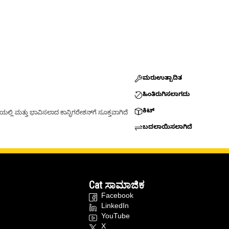
ಮರುಉತ್ಪಾದಿತ
ಹಿಂತಿರುಗಿಸಲಾಗದು
ಕಿಟ್
್ಲಿ ಮತ್ತು ಭಾವಿಸಲಾದ ಕಾನ್ಫಿಗರೇಶನ್‌ಗೆ ಸೂಕ್ತವಾಗಿದೆ
ಬದಲಾಯಿಸಲಾಗಿದೆ
Cat ಸಾಮಾಜಿಕ
Facebook
LinkedIn
YouTube
X