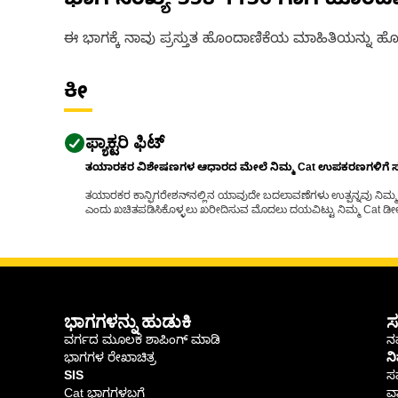
ಭಾಗ ಸಂಖ್ಯೆ
358-1136
ಗಾಗಿ ಹೊಂದ
ಈ ಭಾಗಕ್ಕೆ ನಾವು ಪ್ರಸ್ತುತ ಹೊಂದಾಣಿಕೆಯ ಮಾಹಿತಿಯನ್ನು ಹೊಂ
ಕೀ
ಫ್ಯಾಕ್ಟರಿ ಫಿಟ್
ತಯಾರಕರ ವಿಶೇಷಣಗಳ ಆಧಾರದ ಮೇಲೆ ನಿಮ್ಮ Cat ಉಪಕರಣಗಳಿಗೆ ಸರಿಹ
ತಯಾರಕರ ಕಾನ್ಫಿಗರೇಶನ್‌ನಲ್ಲಿನ ಯಾವುದೇ ಬದಲಾವಣೆಗಳು ಉತ್ಪನ್ನವು ನಿಮ್ಮ Ca
ಎಂದು ಖಚಿತಪಡಿಸಿಕೊಳ್ಳಲು ಖರೀದಿಸುವ ಮೊದಲು ದಯವಿಟ್ಟು ನಿಮ್ಮ Cat ಡೀಲರ
ಭಾಗಗಳನ್ನು ಹುಡುಕಿ
ಸ
ವರ್ಗದ ಮೂಲಕ ಶಾಪಿಂಗ್ ಮಾಡಿ
ನಮ
ಭಾಗಗಳ ರೇಖಾಚಿತ್ರ
ನ
SIS
ಸ
Cat ಭಾಗಗಳಬಗ್ಗೆ
ವಾ