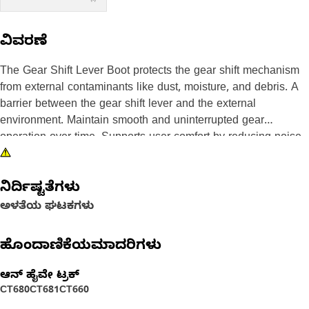
ವಿವರಣೆ
The Gear Shift Lever Boot protects the gear shift mechanism
from external contaminants like dust, moisture, and debris. A
barrier between the gear shift lever and the external
environment. Maintain smooth and uninterrupted gear
operation over time. Supports user comfort by reducing noise
and isolating vibrations near the gear area. Prevents
unwanted particles from reaching internal gear components.
ನಿರ್ದಿಷ್ಟತೆಗಳು
Attributes:
ಅಳತೆಯ ಘಟಕಗಳು
• Ensures that gear shift controls remain responsive and
consistent.
ಹೊಂದಾಣಿಕೆಯಮಾದರಿಗಳು
• Assists in improving the tactile feel of the gear lever.
• Supports insulation from heat around the gear shift area.
ಆನ್ ಹೈವೇ ಟ್ರಕ್
CT680
CT681
CT660
Applications: