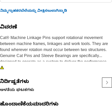
ನಿಮ್ಮಗ್ರಾಹಕರಬೆಲೆಯನ್ನು ವೀಕ್ಷಿಸಲುಲಾಗಿನ್ಮಾಡಿ
ವಿವರಣೆ
Cat® Machine Linkage Pins support rotational movement
between machine frames, linkages and work tools. They are
found wherever rotation must occur between two structures.
Genuine Cat Pins and Sleeve Bearings are specifically
designed to operate as a system to deliver the performance
you expect. Caterpillar design engineers match the right
combination of dimensions, materials, heat treatment, surface
treatments and finish to each part to enable them to work and
ನಿರ್ದಿಷ್ಟತೆಗಳು
wear effectively with all the other neighboring and dependent
ಅಳತೆಯ ಘಟಕಗಳು
parts.
ಹೊಂದಾಣಿಕೆಯಮಾದರಿಗಳು