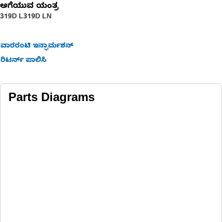
ಅಗೆಯುವ ಯಂತ್ರ
319D L
319D LN
ವಾರರಂಟಿ ಇನ್ಫಾರ್ಮಶನ್
ರಿಟರ್ನ್ ಪಾಲಿಸಿ
Parts Diagrams