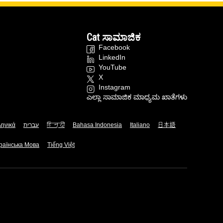
Cat ಸಾಮಾಜಿಕ
Facebook
LinkedIn
YouTube
X
Instagram
ಎಲ್ಲಾ ಸಾಮಾಜಿಕ ಮಾಧ್ಯಮ ಖಾತೆಗಳು
ληνικά
עברית
हिन्दी
Bahasa Indonesia
Italiano
日本語
раїнська Мова
Tiếng Việt