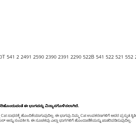
0T 541 2 2491 2590 2390 2391 2290 522B 541 522 521 552 
ೊಂದುವಂತೆ ಈ ಭಾಗವನ್ನು ವಿನ್ಯಾಸಗೊಳಿಸಲಾಗಿದೆ.
t ಸಾಧನಕ್ಕೆ ಹೊಂದಿಕೆಯಾಗುವುದಿಲ್ಲ. ಈ ಭಾಗವು ನಿಮ್ಮ Cat ಉಪಕರಣಗಳಿಗೆ ಅದರ ಪ್ರಸ್ತುತ ಸ್ಥಿತಿಯಲ
್ ಅನ್ನು ಸಂಪರ್ಕಿಸಿ. ಈ ಸೂಚಕವು ಎಲ್ಲಾ ಭಾಗಗಳಿಗೆ ಹೊಂದಾಣಿಕೆಯನ್ನು ಖಾತರಿಪಡಿಸುವುದಿಲ್ಲ.