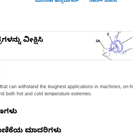
ವಾರರಂಟಿ ಇನ್ಫಾರ್ಮಶನ್
ರಿಟರ್ನ್ ಪಾಲಿಸಿ
ನ್ನು ವೀಕ್ಷಿಸಿ
ೆ
that can withstand the toughest applications in machines, on-h
nd both hot and cold temperature extremes.
ಷಣಗಳು
ಾಣಿಕೆಯ ಮಾದರಿಗಳು