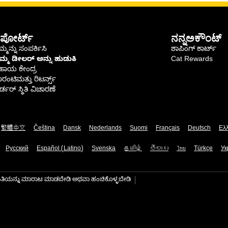
ಪೋರ್ಟ್
ನನ್ನಅಕೌಂಟ್
್ಮನ್ನು ಸಂಪರ್ಕಿಸಿ
ಶಾಪಿಂಗ್ ಕಾರ್ಟ್
ಿಮ್ಮ ಡೀಲರ್ ಅನ್ನು ಹುಡುಕಿ
Cat Rewards
ಹಾಯ ಕೇಂದ್ರ
ರಂಟಿಮತ್ತು ರಿಟರ್ನ್ಸ್
್ಡರ್ ಸ್ಥಿತಿ ವಿಚಾರಣೆ
繁體中文
Čeština
Dansk
Nederlands
Suomi
Français
Deutsch
Ελ
Русский
Español (Latino)
Svenska
தமிழ்
తెలుగు
ไทย
Türkçe
Ук
ಾಹಿತಿಯನ್ನು ಮಾರಾಟ ಮಾಡಬೇಡಿ ಅಥವಾ ಹಂಚಿಕೊಳ್ಳಬೇಡಿ