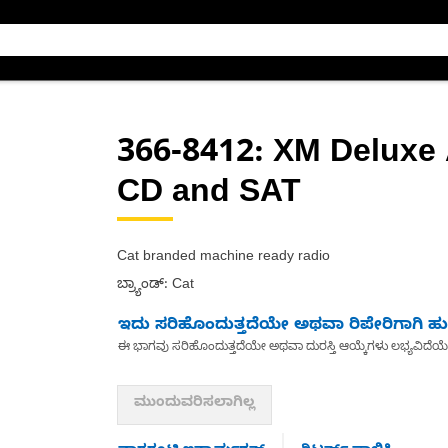
366-8412
: XM Deluxe
CD and SAT
Cat branded machine ready radio
ಬ್ರ್ಯಾಂಡ್: Cat
ಇದು ಸರಿಹೊಂದುತ್ತದೆಯೇ ಅಥವಾ ರಿಪೇರಿಗಾಗಿ ಹುಡ
ಈ ಭಾಗವು ಸರಿಹೊಂದುತ್ತದೆಯೇ ಅಥವಾ ದುರಸ್ತಿ ಆಯ್ಕೆಗಳು ಲಭ್ಯವಿದೆಯ
ಮುಂದುವರಿಸಲಾಗಿಲ್ಲ