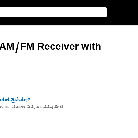
 AM/FM Receiver with
ುಕುತ್ತಿದೆಯೇ?
ೇ ಎಂದು ನೋಡಲು ನಿಮ್ಮ ಸಾಧನವನ್ನು ಸೇರಿಸಿ.