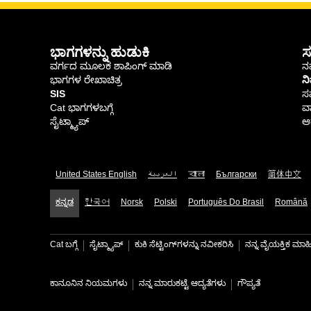
ಭಾಗಗಳನ್ನು ಹುಡುಕಿ
ಸ
ವರ್ಗದ ಮೂಲಕ ಶಾಪಿಂಗ್ ಮಾಡಿ
ನಮ
ಭಾಗಗಳ ರೇಖಾಚಿತ್ರ
ನ
SIS
ಸ
Cat ಭಾಗಗಳಬಗ್ಗೆ
ವಾ
ಸೈಟ್ಮ್ಯಾಪ್
ಆರ
United States English
العربية
বাংলা
Български
简体中文
ಕನ್ನಡ
한국어
Norsk
Polski
Português Do Brasil
Română
Cat ಬಗ್ಗೆ
ಸೈಟ್ಮ್ಯಾಪ್
ಕುಕಿ ಸೆಟ್ಟಿಂಗ್‌ಗಳನ್ನು ನವೀಕರಿಸಿ
ನನ್ನ ವೈಯಕ್ತಿಕ ಮ
ಕಾನೂನಿನ ನಿಯಮಗಳು
ನನ್ನ ಮಾರುಕಟ್ಟೆ ಆದ್ಯತೆಗಳು
ಗೌಪ್ಯತೆ