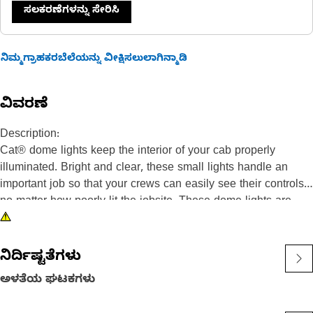
ಸಲಕರಣೆಗಳನ್ನು ಸೇರಿಸಿ
ನಿಮ್ಮಗ್ರಾಹಕರಬೆಲೆಯನ್ನು ವೀಕ್ಷಿಸಲುಲಾಗಿನ್ಮಾಡಿ
ವಿವರಣೆ
Description:
Cat® dome lights keep the interior of your cab properly
illuminated. Bright and clear, these small lights handle an
important job so that your crews can easily see their controls,
no matter how poorly lit the jobsite. These dome lights are
durable and are constructed to prevent environmental debris
from entering the fixture. Increase interior visibility with Cat
interior dome lights.
ನಿರ್ದಿಷ್ಟತೆಗಳು
ಅಳತೆಯ ಘಟಕಗಳು
Attributes:
• 2-position switch