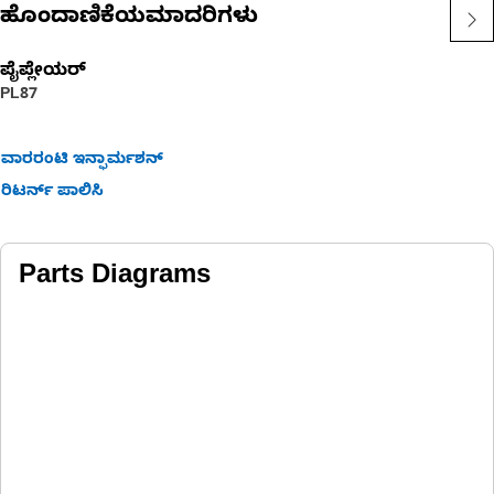
• LED (3)
ಹೊಂದಾಣಿಕೆಯಮಾದರಿಗಳು
• 24V
• Rectangle-surface mount
ಪೈಪ್ಲೇಯರ್
• Pigtail DT Connector
PL87
Applications:
ವಾರರಂಟಿ ಇನ್ಫಾರ್ಮಶನ್
• Variety of Cat and non Cat machines
ರಿಟರ್ನ್ ಪಾಲಿಸಿ
Parts Diagrams