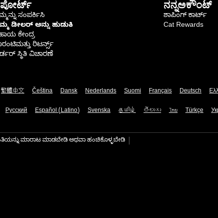
ಪೋರ್ಟ್
ನನ್ನಅಕೌಂಟ್
್ಮನ್ನು ಸಂಪರ್ಕಿಸಿ
ಶಾಪಿಂಗ್ ಕಾರ್ಟ್
ಿಮ್ಮ ಡೀಲರ್ ಅನ್ನು ಹುಡುಕಿ
Cat Rewards
ಹಾಯ ಕೇಂದ್ರ
ರಂಟಿಮತ್ತು ರಿಟರ್ನ್ಸ್
್ಡರ್ ಸ್ಥಿತಿ ವಿಚಾರಣೆ
繁體中文
Čeština
Dansk
Nederlands
Suomi
Français
Deutsch
Ελ
Русский
Español (Latino)
Svenska
தமிழ்
తెలుగు
ไทย
Türkçe
Ук
ಾಹಿತಿಯನ್ನು ಮಾರಾಟ ಮಾಡಬೇಡಿ ಅಥವಾ ಹಂಚಿಕೊಳ್ಳಬೇಡಿ