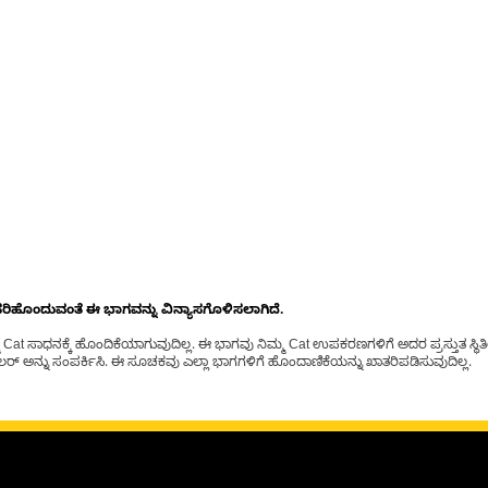
ೊಂದುವಂತೆ ಈ ಭಾಗವನ್ನು ವಿನ್ಯಾಸಗೊಳಿಸಲಾಗಿದೆ.
t ಸಾಧನಕ್ಕೆ ಹೊಂದಿಕೆಯಾಗುವುದಿಲ್ಲ. ಈ ಭಾಗವು ನಿಮ್ಮ Cat ಉಪಕರಣಗಳಿಗೆ ಅದರ ಪ್ರಸ್ತುತ ಸ್ಥಿತಿಯಲ
್ ಅನ್ನು ಸಂಪರ್ಕಿಸಿ. ಈ ಸೂಚಕವು ಎಲ್ಲಾ ಭಾಗಗಳಿಗೆ ಹೊಂದಾಣಿಕೆಯನ್ನು ಖಾತರಿಪಡಿಸುವುದಿಲ್ಲ.