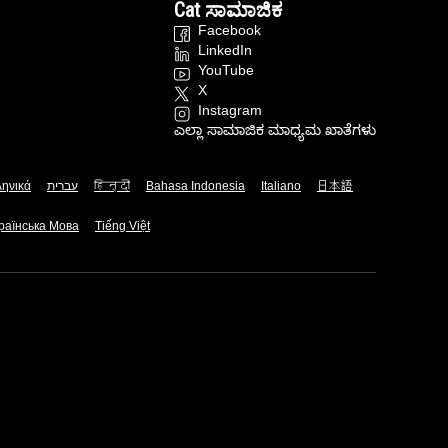
Cat ಸಾಮಾಜಿಕ
Facebook
LinkedIn
YouTube
X
Instagram
ಎಲ್ಲಾ ಸಾಮಾಜಿಕ ಮಾಧ್ಯಮ ಖಾತೆಗಳು
ληνικά
עברית
हिन्दी
Bahasa Indonesia
Italiano
日本語
раїнська Мова
Tiếng Việt