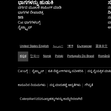
ಭಾಗಗಳನ್ನು ಹುಡುಕಿ
ಸ
ವರ್ಗದ ಮೂಲಕ ಶಾಪಿಂಗ್ ಮಾಡಿ
ನಮ
ಭಾಗಗಳ ರೇಖಾಚಿತ್ರ
ನ
SIS
ಸ
Cat ಭಾಗಗಳಬಗ್ಗೆ
ವಾ
ಸೈಟ್ಮ್ಯಾಪ್
ಆರ
United States English
العربية
বাংলা
Български
简体中文
ಕನ್ನಡ
한국어
Norsk
Polski
Português Do Brasil
Română
Cat ಬಗ್ಗೆ
ಸೈಟ್ಮ್ಯಾಪ್
ಕುಕಿ ಸೆಟ್ಟಿಂಗ್‌ಗಳನ್ನು ನವೀಕರಿಸಿ
ನನ್ನ ವೈಯಕ್ತಿಕ ಮ
ಕಾನೂನಿನ ನಿಯಮಗಳು
ನನ್ನ ಮಾರುಕಟ್ಟೆ ಆದ್ಯತೆಗಳು
ಗೌಪ್ಯತೆ
Caterpillar©2026ಎಲ್ಲಾಹಕ್ಕುಗಳನ್ನು ಕಾಯ್ದಿರಿಸಲಾಗಿದೆ