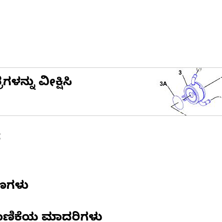
ನ್ನು ವೀಕ್ಷಿಸಿ
ೆ
ಷಣಗಳು
ಾಣಿಕೆಯ ಮಾದರಿಗಳು