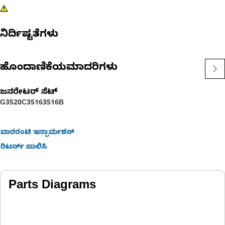
ನಿರ್ದಿಷ್ಟತೆಗಳು
ಹೊಂದಾಣಿಕೆಯಮಾದರಿಗಳು
ಜನರೇಟರ್ ಸೆಟ್‌
G3520C
3516
3516B
ವಾರರಂಟಿ ಇನ್ಫಾರ್ಮಶನ್
ರಿಟರ್ನ್ ಪಾಲಿಸಿ
Parts Diagrams