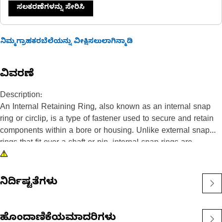
ಸಲಕರಣೆಗಳನ್ನು ಸೇರಿಸಿ
ನಿಮ್ಮಗ್ರಾಹಕರಬೆಲೆಯನ್ನು ವೀಕ್ಷಿಸಲುಲಾಗಿನ್ಮಾಡಿ
ವಿವರಣೆ
Description:
An Internal Retaining Ring, also known as an internal snap
ring or circlip, is a type of fastener used to secure and retain
components within a bore or housing. Unlike external snap
rings that fit over a shaft or pin, internal snap rings are
installed inside a bore or groove to hold components in place.
The main purpose of an internal snap ring is to prevent axial
movement or displacement of components within a bore or
ನಿರ್ದಿಷ್ಟತೆಗಳು
housing. It acts as a retaining device, holding components
such as bearings, shafts, or seals securely in place.
ಹೊಂದಾಣಿಕೆಯಮಾದರಿಗಳು