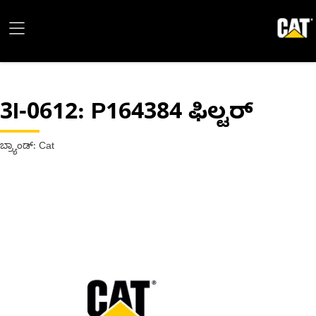
3I-0612
: P164384 ಫಿಲ್ಟರ್
ಬ್ರ್ಯಾಂಡ್: Cat