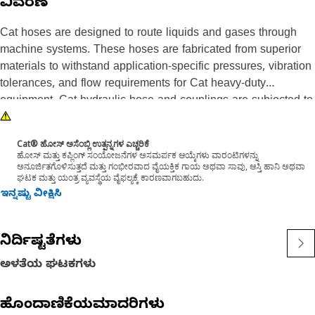
ವಿವರಣೆ
Cat hoses are designed to route liquids and gases through
machine systems. These hoses are fabricated from superior
materials to withstand application-specific pressures, vibration
tolerances, and flow requirements for Cat heavy-duty
equipment. Cat hydraulic hose and couplings are subjected to
the most rigorous testing processes in the industry. Every Cat
hose and coupling combination is tested as a system to
Cat® ಹೋಸ್ ಅಸೆಂಬ್ಲಿ ಉತ್ಪನ್ನಗಳ ಎಚ್ಚರಿಕೆ
ensure a perfect fit that yields maximum safety and
ಹೋಸ್ ಮತ್ತು ಕಪ್ಲಿಂಗ್ ಸಂಯೋಜನೆಗಳ ಅಸಮರ್ಪಕ ಆಯ್ಕೆಗಳು ವಾರಂಟಿಗಳನ್ನು
ಅನೂರ್ಜಿತಗೊಳಿಸುತ್ತದೆ ಮತ್ತು ಗಂಭೀರವಾದ ವೈಯಕ್ತಿಕ ಗಾಯ ಅಥವಾ ಸಾವು, ಆಸ್ತಿ ಹಾನಿ ಅಥವಾ
dependability.
ಘಟಕ ಮತ್ತು ಯಂತ್ರ ವ್ಯವಸ್ಥೆಯ ವೈಫಲ್ಯಕ್ಕೆ ಕಾರಣವಾಗಬಹುದು.
ಇನ್ನಷ್ಟು ವೀಕ್ಷಿಸಿ
ನಿರ್ದಿಷ್ಟತೆಗಳು
ಅಳತೆಯ ಘಟಕಗಳು
ಹೊಂದಾಣಿಕೆಯಮಾದರಿಗಳು