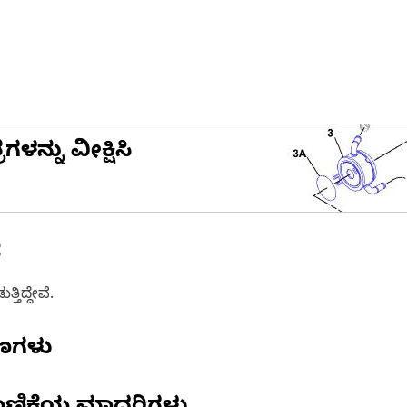
ನ್ನು ವೀಕ್ಷಿಸಿ
ೆ
ತಿದ್ದೇವೆ.
ಷಣಗಳು