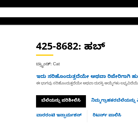
425-8682
: ಹಬ್
ಬ್ರ್ಯಾಂಡ್: Cat
ಇದು ಸರಿಹೊಂದುತ್ತದೆಯೇ ಅಥವಾ ರಿಪೇರಿಗಾಗಿ ಹುಡ
ಈ ಭಾಗವು ಸರಿಹೊಂದುತ್ತದೆಯೇ ಅಥವಾ ದುರಸ್ತಿ ಆಯ್ಕೆಗಳು ಲಭ್ಯವಿದೆಯ
ಬೆಲೆಯನ್ನು ಪರಿಶೀಲಿಸಿ
ನಿಮ್ಮಗ್ರಾಹಕರಬೆಲೆಯನ್ನು ವ
ವಾರರಂಟಿ ಇನ್ಫಾರ್ಮಶನ್
ರಿಟರ್ನ್ ಪಾಲಿಸಿ