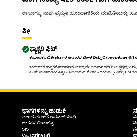
ಭಾಗ ಸಂಖ್ಯೆ
425-8682
ಗಾಗಿ ಹೊಂದ
ಈ ಭಾಗಕ್ಕೆ ನಾವು ಪ್ರಸ್ತುತ ಹೊಂದಾಣಿಕೆಯ ಮಾಹಿತಿಯನ್ನು ಹೊಂ
ಕೀ
ಫ್ಯಾಕ್ಟರಿ ಫಿಟ್
ತಯಾರಕರ ವಿಶೇಷಣಗಳ ಆಧಾರದ ಮೇಲೆ ನಿಮ್ಮ Cat ಉಪಕರಣಗಳಿಗೆ ಸರಿಹ
ತಯಾರಕರ ಕಾನ್ಫಿಗರೇಶನ್‌ನಲ್ಲಿನ ಯಾವುದೇ ಬದಲಾವಣೆಗಳು ಉತ್ಪನ್ನವು ನಿಮ್ಮ Ca
ಎಂದು ಖಚಿತಪಡಿಸಿಕೊಳ್ಳಲು ಖರೀದಿಸುವ ಮೊದಲು ದಯವಿಟ್ಟು ನಿಮ್ಮ Cat ಡೀಲರ
ಭಾಗಗಳನ್ನು ಹುಡುಕಿ
ಸ
ವರ್ಗದ ಮೂಲಕ ಶಾಪಿಂಗ್ ಮಾಡಿ
ನಮ
ಭಾಗಗಳ ರೇಖಾಚಿತ್ರ
ನ
SIS
ಸ
Cat ಭಾಗಗಳಬಗ್ಗೆ
ವಾ