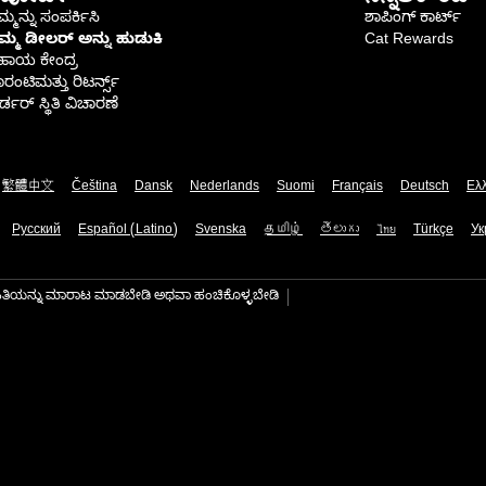
್ಮನ್ನು ಸಂಪರ್ಕಿಸಿ
ಶಾಪಿಂಗ್ ಕಾರ್ಟ್
ಿಮ್ಮ ಡೀಲರ್ ಅನ್ನು ಹುಡುಕಿ
Cat Rewards
ಹಾಯ ಕೇಂದ್ರ
ರಂಟಿಮತ್ತು ರಿಟರ್ನ್ಸ್
್ಡರ್ ಸ್ಥಿತಿ ವಿಚಾರಣೆ
繁體中文
Čeština
Dansk
Nederlands
Suomi
Français
Deutsch
Ελ
Русский
Español (Latino)
Svenska
தமிழ்
తెలుగు
ไทย
Türkçe
Ук
ಾಹಿತಿಯನ್ನು ಮಾರಾಟ ಮಾಡಬೇಡಿ ಅಥವಾ ಹಂಚಿಕೊಳ್ಳಬೇಡಿ