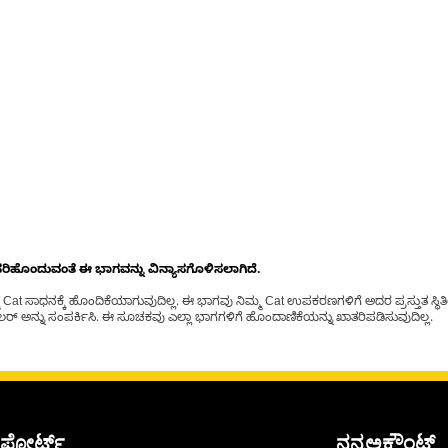
ೊಂದುವಂತೆ ಈ ಭಾಗವನ್ನು ವಿನ್ಯಾಸಗೊಳಿಸಲಾಗಿದೆ.
t ಸಾಧನಕ್ಕೆ ಹೊಂದಿಕೆಯಾಗುವುದಿಲ್ಲ. ಈ ಭಾಗವು ನಿಮ್ಮ Cat ಉಪಕರಣಗಳಿಗೆ ಅದರ ಪ್ರಸ್ತುತ ಸ್ಥಿತಿಯಲ
್ ಅನ್ನು ಸಂಪರ್ಕಿಸಿ. ಈ ಸೂಚಕವು ಎಲ್ಲಾ ಭಾಗಗಳಿಗೆ ಹೊಂದಾಣಿಕೆಯನ್ನು ಖಾತರಿಪಡಿಸುವುದಿಲ್ಲ.
ಪೋರ್ಟ್
ನನ್ನಅಕೌಂಟ್