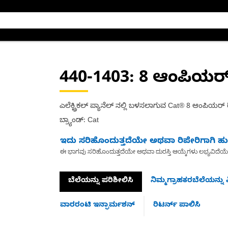
440-1403
: 8 ಆಂಪಿಯರ್
ಎಲೆಕ್ಟ್ರಿಕಲ್ ಪ್ಯಾನೆಲ್ ನಲ್ಲಿ ಬಳಸಲಾಗುವ Cat® 8 ಆಂಪಿಯರ್ 
ಬ್ರ್ಯಾಂಡ್: Cat
ಇದು ಸರಿಹೊಂದುತ್ತದೆಯೇ ಅಥವಾ ರಿಪೇರಿಗಾಗಿ ಹುಡ
ಈ ಭಾಗವು ಸರಿಹೊಂದುತ್ತದೆಯೇ ಅಥವಾ ದುರಸ್ತಿ ಆಯ್ಕೆಗಳು ಲಭ್ಯವಿದೆಯ
ಬೆಲೆಯನ್ನು ಪರಿಶೀಲಿಸಿ
ನಿಮ್ಮಗ್ರಾಹಕರಬೆಲೆಯನ್ನು ವ
ವಾರರಂಟಿ ಇನ್ಫಾರ್ಮಶನ್
ರಿಟರ್ನ್ ಪಾಲಿಸಿ