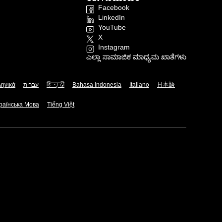
Facebook
LinkedIn
YouTube
X
Instagram
ಎಲ್ಲಾ ಸಾಮಾಜಿಕ ಮಾಧ್ಯಮ ಖಾತೆಗಳು
ληνικά
עברית
हिन्दी
Bahasa Indonesia
Italiano
日本語
раїнська Мова
Tiếng Việt