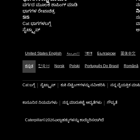
ವರ್ಗದ ಮೂಲಕ ಶಾಪಿಂಗ್ ಮಾಡಿ
ನಮ
ಭಾಗಗಳ ರೇಖಾಚಿತ್ರ
ನ
SIS
ಸ
Cat ಭಾಗಗಳಬಗ್ಗೆ
ವಾ
ಸೈಟ್ಮ್ಯಾಪ್
ಆರ
United States English
العربية
বাংলা
Български
简体中文
ಕನ್ನಡ
한국어
Norsk
Polski
Português Do Brasil
Română
Cat ಬಗ್ಗೆ
ಸೈಟ್ಮ್ಯಾಪ್
ಕುಕಿ ಸೆಟ್ಟಿಂಗ್‌ಗಳನ್ನು ನವೀಕರಿಸಿ
ನನ್ನ ವೈಯಕ್ತಿಕ ಮ
ಕಾನೂನಿನ ನಿಯಮಗಳು
ನನ್ನ ಮಾರುಕಟ್ಟೆ ಆದ್ಯತೆಗಳು
ಗೌಪ್ಯತೆ
Caterpillar©2026ಎಲ್ಲಾಹಕ್ಕುಗಳನ್ನು ಕಾಯ್ದಿರಿಸಲಾಗಿದೆ