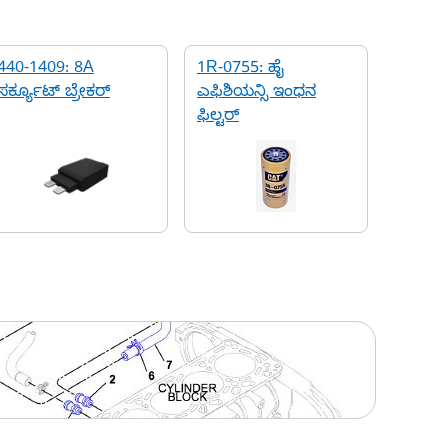
440-1409: 8A
1R-0755: ಹೈ
ಸರ್ಕ್ಯೂಟ್ ಬ್ರೇಕರ್
ಎಫಿಶಿಯನ್ಸಿ ಇಂಧನ
ಫಿಲ್ಟರ್