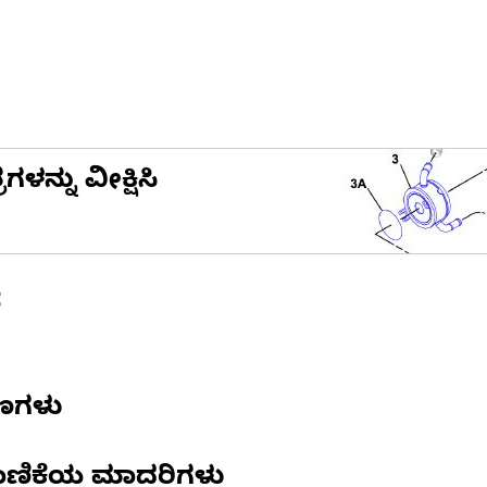
ನ್ನು ವೀಕ್ಷಿಸಿ
ೆ
ಷಣಗಳು
ಾಣಿಕೆಯ ಮಾದರಿಗಳು