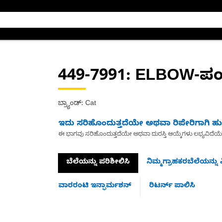
449-7991
: ELBOW-ಪಂ
ಬ್ರ್ಯಾಂಡ್: Cat
ಇದು ಸರಿಹೊಂದುತ್ತದೆಯೇ ಅಥವಾ ರಿಪೇರಿಗಾಗಿ ಹುಡ
ಈ ಭಾಗವು ಸರಿಹೊಂದುತ್ತದೆಯೇ ಅಥವಾ ದುರಸ್ತಿ ಆಯ್ಕೆಗಳು ಲಭ್ಯವಿದೆಯ
ಬೆಲೆಯನ್ನು ಪರಿಶೀಲಿಸಿ
ನಿಮ್ಮಗ್ರಾಹಕರಬೆಲೆಯನ್ನು ವ
ವಾರರಂಟಿ ಇನ್ಫಾರ್ಮಶನ್
ರಿಟರ್ನ್ ಪಾಲಿಸಿ