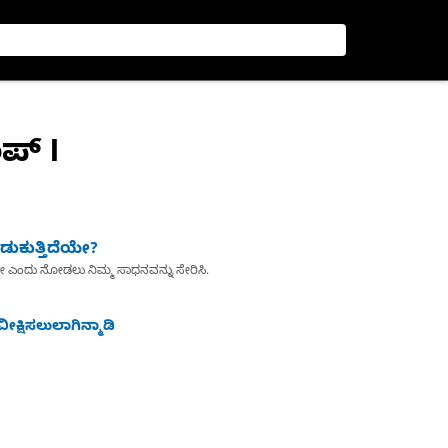
ಪ್ I
ುಕುತ್ತಿದೆಯೇ?
ೇ ಎಂದು ನೋಡಲು ನಿಮ್ಮ ಸಾಧನವನ್ನು ಸೇರಿಸಿ.
ೀಕ್ಷಿಸಲುಲಾಗಿನ್ಮಾಡಿ