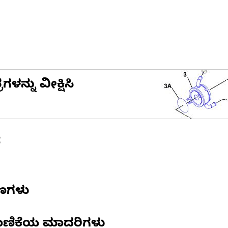
ನ್ನು ವೀಕ್ಷಿಸಿ
ೆ
ಷಣಗಳು
ಾಣಿಕೆಯ ಮಾದರಿಗಳು