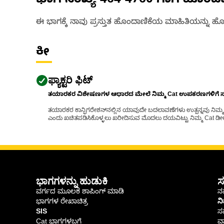
ಭಾಗ ಸಂಖ್ಯೆ
464-4760
ಗಾಗಿ ಹೊಂದ
ಈ ಭಾಗಕ್ಕೆ ನಾವು ಪ್ರಸ್ತುತ ಹೊಂದಾಣಿಕೆಯ ಮಾಹಿತಿಯನ್ನು ಹೊಂ
ಕೀ
ಫ್ಯಾಕ್ಟರಿ ಫಿಟ್
ತಯಾರಕರ ವಿಶೇಷಣಗಳ ಆಧಾರದ ಮೇಲೆ ನಿಮ್ಮ Cat ಉಪಕರಣಗಳಿಗೆ ಸರಿಹ
ತಯಾರಕರ ಕಾನ್ಫಿಗರೇಶನ್‌ನಲ್ಲಿನ ಯಾವುದೇ ಬದಲಾವಣೆಗಳು ಉತ್ಪನ್ನವು ನಿಮ್ಮ Ca
ಎಂದು ಖಚಿತಪಡಿಸಿಕೊಳ್ಳಲು ಖರೀದಿಸುವ ಮೊದಲು ದಯವಿಟ್ಟು ನಿಮ್ಮ Cat ಡೀಲರ
ಭಾಗಗಳನ್ನು ಹುಡುಕಿ
ಸ
ವರ್ಗದ ಮೂಲಕ ಶಾಪಿಂಗ್ ಮಾಡಿ
ನಮ
ಭಾಗಗಳ ರೇಖಾಚಿತ್ರ
ನ
SIS
ಸ
Cat ಭಾಗಗಳಬಗ್ಗೆ
ವಾ