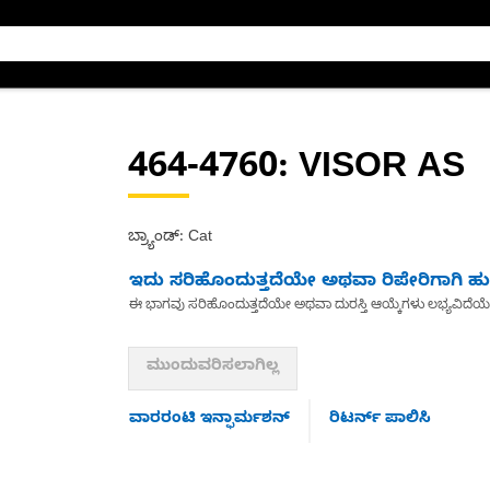
464-4760
: VISOR AS
ಬ್ರ್ಯಾಂಡ್: Cat
ಇದು ಸರಿಹೊಂದುತ್ತದೆಯೇ ಅಥವಾ ರಿಪೇರಿಗಾಗಿ ಹುಡ
ಈ ಭಾಗವು ಸರಿಹೊಂದುತ್ತದೆಯೇ ಅಥವಾ ದುರಸ್ತಿ ಆಯ್ಕೆಗಳು ಲಭ್ಯವಿದೆಯ
ಮುಂದುವರಿಸಲಾಗಿಲ್ಲ
ವಾರರಂಟಿ ಇನ್ಫಾರ್ಮಶನ್
ರಿಟರ್ನ್ ಪಾಲಿಸಿ