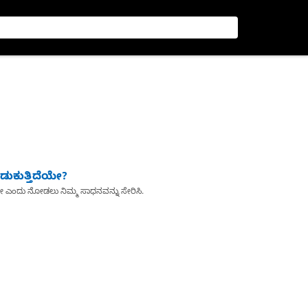
ುಕುತ್ತಿದೆಯೇ?
ೇ ಎಂದು ನೋಡಲು ನಿಮ್ಮ ಸಾಧನವನ್ನು ಸೇರಿಸಿ.