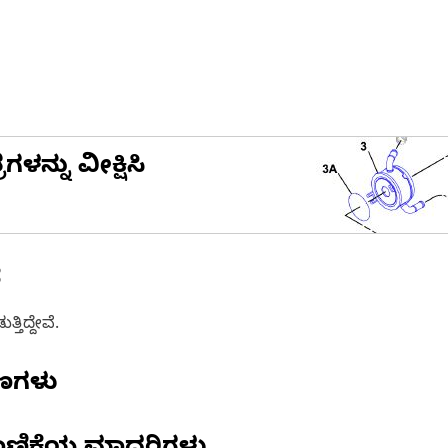
ನ್ನು ವೀಕ್ಷಿಸಿ
ೆ
ತಿದ್ದೇವೆ.
ಷಣಗಳು