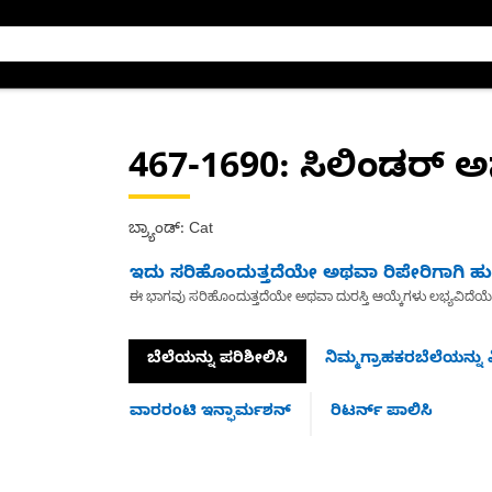
467-1690
: ಸಿಲಿಂಡರ್ ಅಸ
ಬ್ರ್ಯಾಂಡ್: Cat
ಇದು ಸರಿಹೊಂದುತ್ತದೆಯೇ ಅಥವಾ ರಿಪೇರಿಗಾಗಿ ಹುಡ
ಈ ಭಾಗವು ಸರಿಹೊಂದುತ್ತದೆಯೇ ಅಥವಾ ದುರಸ್ತಿ ಆಯ್ಕೆಗಳು ಲಭ್ಯವಿದೆಯ
ಬೆಲೆಯನ್ನು ಪರಿಶೀಲಿಸಿ
ನಿಮ್ಮಗ್ರಾಹಕರಬೆಲೆಯನ್ನು ವ
ವಾರರಂಟಿ ಇನ್ಫಾರ್ಮಶನ್
ರಿಟರ್ನ್ ಪಾಲಿಸಿ