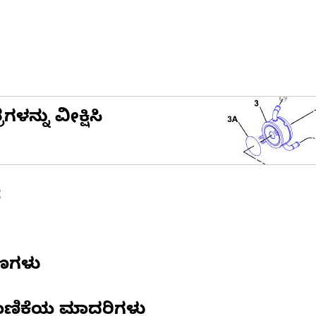
ನ್ನು ವೀಕ್ಷಿಸಿ
ೆ
ಷಣಗಳು
ಾಣಿಕೆಯ ಮಾದರಿಗಳು