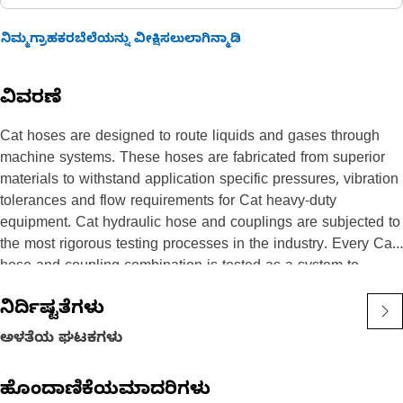
ನಿಮ್ಮಗ್ರಾಹಕರಬೆಲೆಯನ್ನು ವೀಕ್ಷಿಸಲುಲಾಗಿನ್ಮಾಡಿ
ವಿವರಣೆ
Cat hoses are designed to route liquids and gases through
machine systems. These hoses are fabricated from superior
materials to withstand application specific pressures, vibration
tolerances and flow requirements for Cat heavy-duty
equipment. Cat hydraulic hose and couplings are subjected to
the most rigorous testing processes in the industry. Every Cat
hose and coupling combination is tested as a system to
ensure a perfect fit that yields maximum safety and
ನಿರ್ದಿಷ್ಟತೆಗಳು
dependability.
The construction of the hose is made from special high
ಅಳತೆಯ ಘಟಕಗಳು
temperature synthetic rubber tube and single high tensile steel
wire braid reinforcement. The outer cover is oil, weather, and
ಹೊಂದಾಣಿಕೆಯಮಾದರಿಗಳು
abrasion resistant synthetic