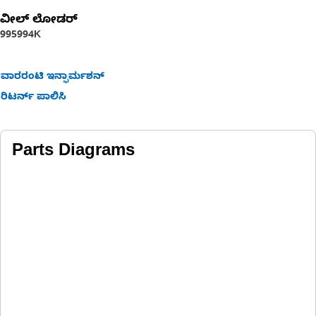
rubber.
ವೀಲ್ ಲೋಡರ್
995
994K
ವಾರರಂಟಿ ಇನ್ಫಾರ್ಮಶನ್
ರಿಟರ್ನ್ ಪಾಲಿಸಿ
Parts Diagrams