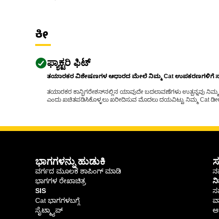
ಕೀ
ಫ್ಯಾಕ್ಟರಿ ಫಿಟ್
ತಯಾರಕರ ವಿಶೇಷಣಗಳ ಆಧಾರದ ಮೇಲೆ ನಿಮ್ಮ Cat ಉಪಕರಣಗಳಿಗೆ ಸರಿಹ
ತಯಾರಕರ ಕಾನ್ಫಿಗರೇಶನ್‌ನಲ್ಲಿನ ಯಾವುದೇ ಬದಲಾವಣೆಗಳು ಉತ್ಪನ್ನವು ನಿಮ್ಮ Ca
ಎಂದು ಖಚಿತಪಡಿಸಿಕೊಳ್ಳಲು ಖರೀದಿಸುವ ಮೊದಲು ದಯವಿಟ್ಟು ನಿಮ್ಮ Cat ಡೀಲರ
ಭಾಗಗಳನ್ನು ಹುಡುಕಿ
ಸ
ವರ್ಗದ ಮೂಲಕ ಶಾಪಿಂಗ್ ಮಾಡಿ
ನಮ
ಭಾಗಗಳ ರೇಖಾಚಿತ್ರ
ನ
SIS
ಸ
Cat ಭಾಗಗಳಬಗ್ಗೆ
ವಾ
ಸೈಟ್ಮ್ಯಾಪ್
ಆರ