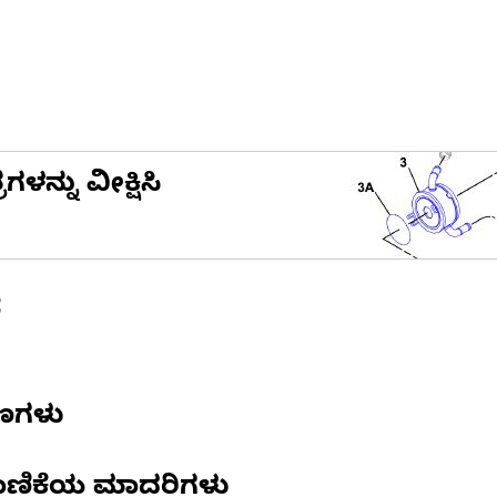
ನ್ನು ವೀಕ್ಷಿಸಿ
ೆ
ಷಣಗಳು
ಾಣಿಕೆಯ ಮಾದರಿಗಳು