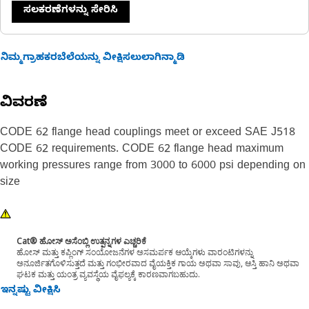
ಸಲಕರಣೆಗಳನ್ನು ಸೇರಿಸಿ
ನಿಮ್ಮಗ್ರಾಹಕರಬೆಲೆಯನ್ನು ವೀಕ್ಷಿಸಲುಲಾಗಿನ್ಮಾಡಿ
ವಿವರಣೆ
CODE 62 flange head couplings meet or exceed SAE J518
CODE 62 requirements. CODE 62 flange head maximum
working pressures range from 3000 to 6000 psi depending on
size
Cat® ಹೋಸ್ ಅಸೆಂಬ್ಲಿ ಉತ್ಪನ್ನಗಳ ಎಚ್ಚರಿಕೆ
ಹೋಸ್ ಮತ್ತು ಕಪ್ಲಿಂಗ್ ಸಂಯೋಜನೆಗಳ ಅಸಮರ್ಪಕ ಆಯ್ಕೆಗಳು ವಾರಂಟಿಗಳನ್ನು
ಅನೂರ್ಜಿತಗೊಳಿಸುತ್ತದೆ ಮತ್ತು ಗಂಭೀರವಾದ ವೈಯಕ್ತಿಕ ಗಾಯ ಅಥವಾ ಸಾವು, ಆಸ್ತಿ ಹಾನಿ ಅಥವಾ
ಘಟಕ ಮತ್ತು ಯಂತ್ರ ವ್ಯವಸ್ಥೆಯ ವೈಫಲ್ಯಕ್ಕೆ ಕಾರಣವಾಗಬಹುದು.
ಇನ್ನಷ್ಟು ವೀಕ್ಷಿಸಿ