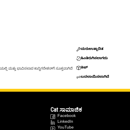
ಮರುಉತ್ಪಾದಿತ
ಹಿಂತಿರುಗಿಸಲಾಗದು
ಕಿಟ್
್ಲಿ ಮತ್ತು ಭಾವಿಸಲಾದ ಕಾನ್ಫಿಗರೇಶನ್‌ಗೆ ಸೂಕ್ತವಾಗಿದೆ
ಬದಲಾಯಿಸಲಾಗಿದೆ
Cat ಸಾಮಾಜಿಕ
Facebook
LinkedIn
YouTube