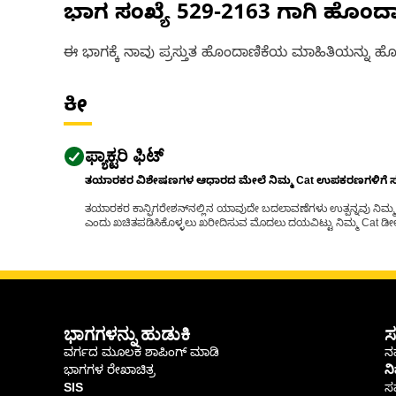
ಭಾಗ ಸಂಖ್ಯೆ
529-2163
ಗಾಗಿ ಹೊಂದ
ಈ ಭಾಗಕ್ಕೆ ನಾವು ಪ್ರಸ್ತುತ ಹೊಂದಾಣಿಕೆಯ ಮಾಹಿತಿಯನ್ನು ಹೊಂ
ಕೀ
ಫ್ಯಾಕ್ಟರಿ ಫಿಟ್
ತಯಾರಕರ ವಿಶೇಷಣಗಳ ಆಧಾರದ ಮೇಲೆ ನಿಮ್ಮ Cat ಉಪಕರಣಗಳಿಗೆ ಸರಿಹ
ತಯಾರಕರ ಕಾನ್ಫಿಗರೇಶನ್‌ನಲ್ಲಿನ ಯಾವುದೇ ಬದಲಾವಣೆಗಳು ಉತ್ಪನ್ನವು ನಿಮ್ಮ Ca
ಎಂದು ಖಚಿತಪಡಿಸಿಕೊಳ್ಳಲು ಖರೀದಿಸುವ ಮೊದಲು ದಯವಿಟ್ಟು ನಿಮ್ಮ Cat ಡೀಲರ
ಭಾಗಗಳನ್ನು ಹುಡುಕಿ
ಸ
ವರ್ಗದ ಮೂಲಕ ಶಾಪಿಂಗ್ ಮಾಡಿ
ನಮ
ಭಾಗಗಳ ರೇಖಾಚಿತ್ರ
ನ
SIS
ಸ