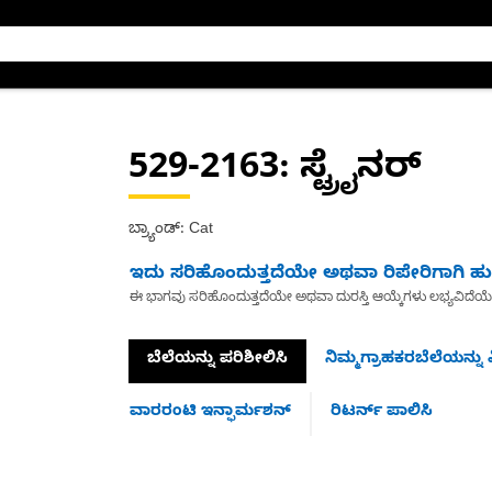
529-2163
: ಸ್ಟ್ರೈನರ್
ಬ್ರ್ಯಾಂಡ್: Cat
ಇದು ಸರಿಹೊಂದುತ್ತದೆಯೇ ಅಥವಾ ರಿಪೇರಿಗಾಗಿ ಹುಡ
ಈ ಭಾಗವು ಸರಿಹೊಂದುತ್ತದೆಯೇ ಅಥವಾ ದುರಸ್ತಿ ಆಯ್ಕೆಗಳು ಲಭ್ಯವಿದೆಯ
ಬೆಲೆಯನ್ನು ಪರಿಶೀಲಿಸಿ
ನಿಮ್ಮಗ್ರಾಹಕರಬೆಲೆಯನ್ನು ವ
ವಾರರಂಟಿ ಇನ್ಫಾರ್ಮಶನ್
ರಿಟರ್ನ್ ಪಾಲಿಸಿ