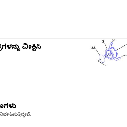
ನ್ನು ವೀಕ್ಷಿಸಿ
ೆ
ಷಣಗಳು
್ವಹಿಸುತ್ತಿದ್ದೇವೆ.