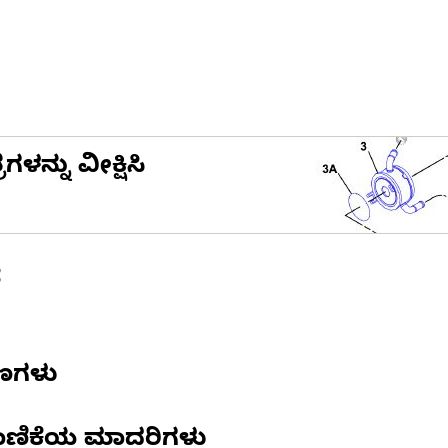
ನ್ನು ವೀಕ್ಷಿಸಿ
ೆ
ಷಣಗಳು
ಾಣಿಕೆಯ ಮಾದರಿಗಳು