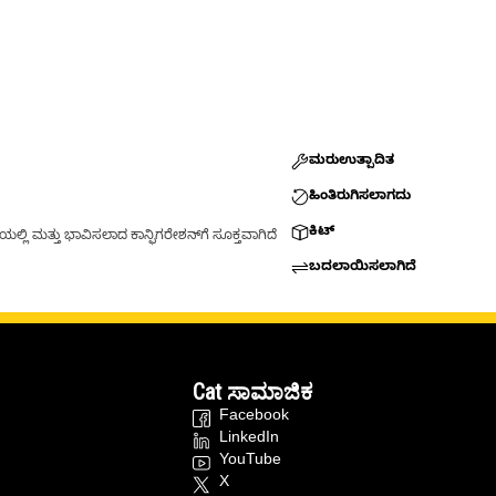
ಮರುಉತ್ಪಾದಿತ
ಹಿಂತಿರುಗಿಸಲಾಗದು
ಕಿಟ್
್ಲಿ ಮತ್ತು ಭಾವಿಸಲಾದ ಕಾನ್ಫಿಗರೇಶನ್‌ಗೆ ಸೂಕ್ತವಾಗಿದೆ
ಬದಲಾಯಿಸಲಾಗಿದೆ
Cat ಸಾಮಾಜಿಕ
Facebook
LinkedIn
YouTube
X