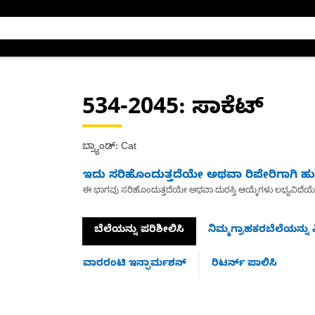
534-2045
: ಸಾಕೆಟ್
ಬ್ರ್ಯಾಂಡ್: Cat
ಇದು ಸರಿಹೊಂದುತ್ತದೆಯೇ ಅಥವಾ ರಿಪೇರಿಗಾಗಿ ಹುಡ
ಈ ಭಾಗವು ಸರಿಹೊಂದುತ್ತದೆಯೇ ಅಥವಾ ದುರಸ್ತಿ ಆಯ್ಕೆಗಳು ಲಭ್ಯವಿದೆಯ
ಬೆಲೆಯನ್ನು ಪರಿಶೀಲಿಸಿ
ನಿಮ್ಮಗ್ರಾಹಕರಬೆಲೆಯನ್ನು ವ
ವಾರರಂಟಿ ಇನ್ಫಾರ್ಮಶನ್
ರಿಟರ್ನ್ ಪಾಲಿಸಿ