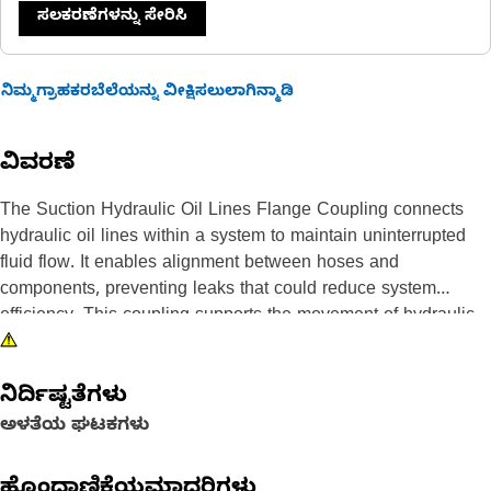
ಸಲಕರಣೆಗಳನ್ನು ಸೇರಿಸಿ
ನಿಮ್ಮಗ್ರಾಹಕರಬೆಲೆಯನ್ನು ವೀಕ್ಷಿಸಲುಲಾಗಿನ್ಮಾಡಿ
ವಿವರಣೆ
The Suction Hydraulic Oil Lines Flange Coupling connects
hydraulic oil lines within a system to maintain uninterrupted
fluid flow. It enables alignment between hoses and
components, preventing leaks that could reduce system
efficiency. This coupling supports the movement of hydraulic
fluid from the reservoir to pumps, ensuring consistent pressure
and flow rates. It absorbs vibrations and accommodates slight
ನಿರ್ದಿಷ್ಟತೆಗಳು
misalignments, reducing wear on connected lines.
ಅಳತೆಯ ಘಟಕಗಳು
Attributes:
• Provides a secure connection between suction oil lines and
ಹೊಂದಾಣಿಕೆಯಮಾದರಿಗಳು