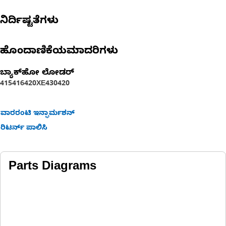
ನಿರ್ದಿಷ್ಟತೆಗಳು
ಹೊಂದಾಣಿಕೆಯಮಾದರಿಗಳು
ಬ್ಯಾಕ್‌ಹೋ ಲೋಡರ್
415
416
420XE
430
420
ವಾರರಂಟಿ ಇನ್ಫಾರ್ಮಶನ್
ರಿಟರ್ನ್ ಪಾಲಿಸಿ
Parts Diagrams