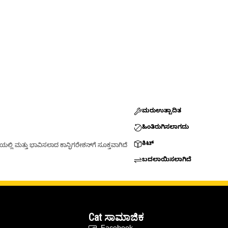
ಮರುಉತ್ಪಾದಿತ
ಹಿಂತಿರುಗಿಸಲಾಗದು
ಕಿಟ್
್ಲಿ ಮತ್ತು ಭಾವಿಸಲಾದ ಕಾನ್ಫಿಗರೇಶನ್‌ಗೆ ಸೂಕ್ತವಾಗಿದೆ
ಬದಲಾಯಿಸಲಾಗಿದೆ
Cat ಸಾಮಾಜಿಕ