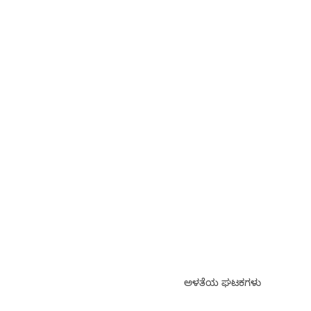
ಅಳತೆಯ ಘಟಕಗಳು