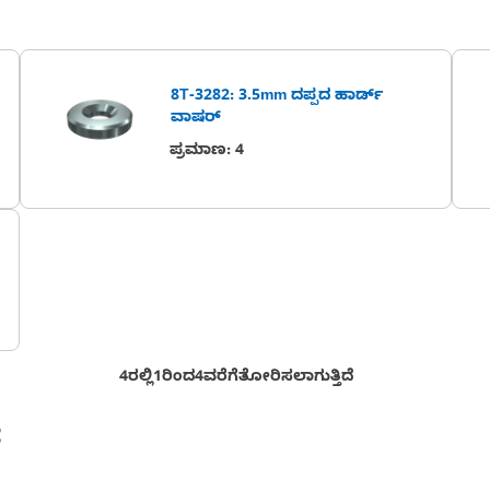
8T-3282: 3.5mm ದಪ್ಪದ ಹಾರ್ಡ್
ವಾಷರ್
ಪ್ರಮಾಣ
:
4
4ರಲ್ಲಿ1ರಿಂದ4ವರೆಗೆತೋರಿಸಲಾಗುತ್ತಿದೆ
ೆ