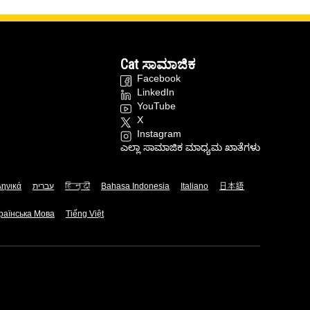
Cat ಸಾಮಾಜಿಕ
Facebook
LinkedIn
YouTube
X
Instagram
ಎಲ್ಲಾ ಸಾಮಾಜಿಕ ಮಾಧ್ಯಮ ಖಾತೆಗಳು
ληνικά
עברית
हिन्दी
Bahasa Indonesia
Italiano
日本語
раїнська Мова
Tiếng Việt