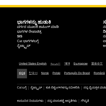
ಭಾಗಗಳನ್ನು ಹುಡುಕಿ
ಸ
ವರ್ಗದ ಮೂಲಕ ಶಾಪಿಂಗ್ ಮಾಡಿ
ನಮ
ಭಾಗಗಳ ರೇಖಾಚಿತ್ರ
ನ
SIS
ಸ
Cat ಭಾಗಗಳಬಗ್ಗೆ
ವಾ
ಸೈಟ್ಮ್ಯಾಪ್
ಆರ
United States English
العربية
বাংলা
Български
简体中文
ಕನ್ನಡ
한국어
Norsk
Polski
Português Do Brasil
Română
Cat ಬಗ್ಗೆ
ಸೈಟ್ಮ್ಯಾಪ್
ಕುಕಿ ಸೆಟ್ಟಿಂಗ್‌ಗಳನ್ನು ನವೀಕರಿಸಿ
ನನ್ನ ವೈಯಕ್ತಿಕ ಮ
ಕಾನೂನಿನ ನಿಯಮಗಳು
ನನ್ನ ಮಾರುಕಟ್ಟೆ ಆದ್ಯತೆಗಳು
ಗೌಪ್ಯತೆ