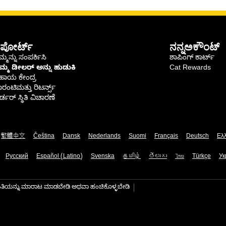
ಪೋರ್ಟ್
ನನ್ನಅಕೌಂಟ್
್ಮನ್ನು ಸಂಪರ್ಕಿಸಿ
ಶಾಪಿಂಗ್ ಕಾರ್ಟ್
ಿಮ್ಮ ಡೀಲರ್ ಅನ್ನು ಹುಡುಕಿ
Cat Rewards
ಹಾಯ ಕೇಂದ್ರ
ರಂಟಿಮತ್ತು ರಿಟರ್ನ್ಸ್
್ಡರ್ ಸ್ಥಿತಿ ವಿಚಾರಣೆ
繁體中文
Čeština
Dansk
Nederlands
Suomi
Français
Deutsch
Ελ
Русский
Español (Latino)
Svenska
தமிழ்
తెలుగు
ไทย
Türkçe
Ук
ಾಹಿತಿಯನ್ನು ಮಾರಾಟ ಮಾಡಬೇಡಿ ಅಥವಾ ಹಂಚಿಕೊಳ್ಳಬೇಡಿ