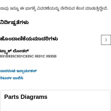
ನಾವು ಇನ್ನೂ ಈ ಭಾಗಕ್ಕೆ ವಿವರಣೆಯನ್ನು ಸೇರಿಸುವ ಕೆಲಸ ಮಾಡುತ್ತಿದ್ದೇವೆ.
ನಿರ್ದಿಷ್ಟತೆಗಳು
ಹೊಂದಾಣಿಕೆಯಮಾದರಿಗಳು
ಟ್ರ್ಯಾಕ್ ಲೋಡರ್
931B
935C
931C
935C II
931C II
935B
ವಾರರಂಟಿ ಇನ್ಫಾರ್ಮಶನ್
ರಿಟರ್ನ್ ಪಾಲಿಸಿ
Parts Diagrams