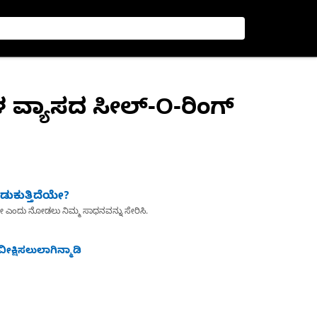
 ವ್ಯಾಸದ ಸೀಲ್-O-ರಿಂಗ್
ುಕುತ್ತಿದೆಯೇ?
ೇ ಎಂದು ನೋಡಲು ನಿಮ್ಮ ಸಾಧನವನ್ನು ಸೇರಿಸಿ.
ೀಕ್ಷಿಸಲುಲಾಗಿನ್ಮಾಡಿ