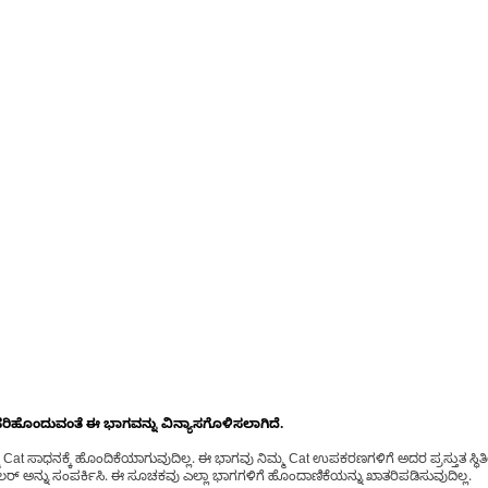
ೊಂದುವಂತೆ ಈ ಭಾಗವನ್ನು ವಿನ್ಯಾಸಗೊಳಿಸಲಾಗಿದೆ.
t ಸಾಧನಕ್ಕೆ ಹೊಂದಿಕೆಯಾಗುವುದಿಲ್ಲ. ಈ ಭಾಗವು ನಿಮ್ಮ Cat ಉಪಕರಣಗಳಿಗೆ ಅದರ ಪ್ರಸ್ತುತ ಸ್ಥಿತಿಯಲ
್ ಅನ್ನು ಸಂಪರ್ಕಿಸಿ. ಈ ಸೂಚಕವು ಎಲ್ಲಾ ಭಾಗಗಳಿಗೆ ಹೊಂದಾಣಿಕೆಯನ್ನು ಖಾತರಿಪಡಿಸುವುದಿಲ್ಲ.