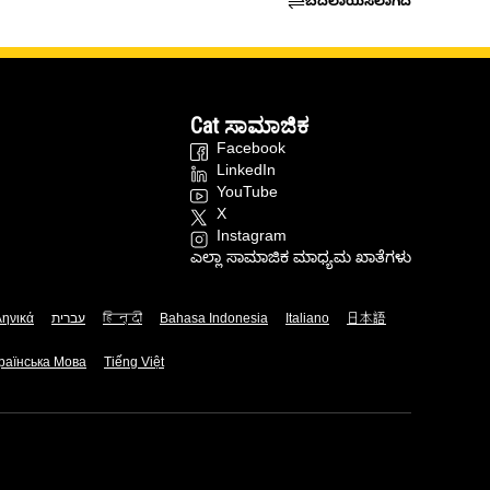
ಬದಲಾಯಿಸಲಾಗಿದೆ
Cat ಸಾಮಾಜಿಕ
Facebook
LinkedIn
YouTube
X
Instagram
ಎಲ್ಲಾ ಸಾಮಾಜಿಕ ಮಾಧ್ಯಮ ಖಾತೆಗಳು
ληνικά
עברית
हिन्दी
Bahasa Indonesia
Italiano
日本語
раїнська Мова
Tiếng Việt