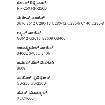
ರೋಡ್ ರಿಕ್ಲೈಮರ್‌
RR-250 RR-250B
ಮೆರೇನ್ ಎಂಜಿನ್
3616 3612 C280-16 C280-12 C280-6 C140 C280-8
ಗ್ಯಾಸ್‌ ಎಂಜಿನ್
G3612 G3616 G3608 G3406
ಇಂಡಸ್ಟ್ರಿಯಲ್ ಎಂಜಿನ್
3406E 3406C 3406
ಜನರಲ್ ಸೆಟ್-ಮಿಲಿಟರಿ
3608
ಸಾಯಿಲ್ ಸ್ಟೆಬಿಲೈಜರ್
SS-250 SS-250B
ಪವರ್ ಮಾಡ್ಯೂಲ್
XQC1600