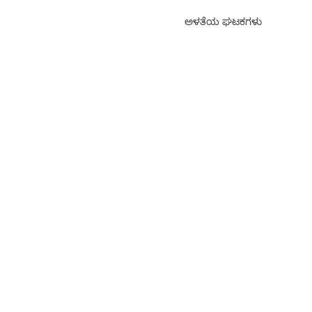
ಅಳತೆಯ ಘಟಕಗಳು