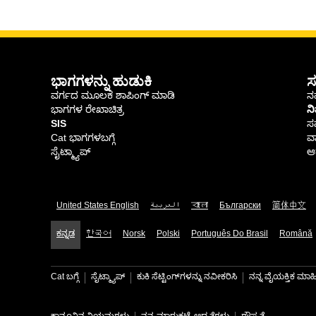
ಭಾಗಗಳನ್ನು ಹುಡುಕಿ
ಸ
ವರ್ಗದ ಮೂಲಕ ಶಾಪಿಂಗ್ ಮಾಡಿ
ನಮ
ಭಾಗಗಳ ರೇಖಾಚಿತ್ರ
ನ
SIS
ಸ
Cat ಭಾಗಗಳಬಗ್ಗೆ
ವಾ
ಸೈಟ್ಮ್ಯಾಪ್
ಆರ
United States English
العربية
বাংলা
Български
简体中文
ಕನ್ನಡ
한국어
Norsk
Polski
Português Do Brasil
Română
Cat ಬಗ್ಗೆ
ಸೈಟ್ಮ್ಯಾಪ್
ಕುಕಿ ಸೆಟ್ಟಿಂಗ್‌ಗಳನ್ನು ನವೀಕರಿಸಿ
ನನ್ನ ವೈಯಕ್ತಿಕ ಮ