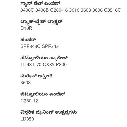
ಗ್ಯಾಸ್‌ ಸೆಟ್‌ ಎಂಜಿನ್
3406C 3406B C280-16 3616 3608 3606 G3516C
ಟ್ರ್ಯಾಕ್-ಟೈಪ್ ಟ್ರಾಕ್ಟರ್
D10R
ಪಂಪರ್‌
SPF343C SPF343
ಪೆಟ್ರೋಲಿಯಂ ಪ್ಯಾಕೇಜ್‌
TH48-E70 CX35-P800
ಮೆರೇನ್ ಆಕ್ಸಿಲರಿ
3608
ಪೆಟ್ರೋಲಿಯಂ ಎಂಜಿನ್
C280-12
ವಿಸ್ತರಿತ ಮೈನಿಂಗ್ ಉತ್ಪನ್ನಗಳು
LD350