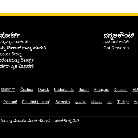
ಪೋರ್ಟ್
ನನ್ನಅಕೌಂಟ್
್ಮನ್ನು ಸಂಪರ್ಕಿಸಿ
ಶಾಪಿಂಗ್ ಕಾರ್ಟ್
ಿಮ್ಮ ಡೀಲರ್ ಅನ್ನು ಹುಡುಕಿ
Cat Rewards
ಹಾಯ ಕೇಂದ್ರ
ರಂಟಿಮತ್ತು ರಿಟರ್ನ್ಸ್
್ಡರ್ ಸ್ಥಿತಿ ವಿಚಾರಣೆ
繁體中文
Čeština
Dansk
Nederlands
Suomi
Français
Deutsch
Ελ
Русский
Español (Latino)
Svenska
தமிழ்
తెలుగు
ไทย
Türkçe
Ук
ಾಹಿತಿಯನ್ನು ಮಾರಾಟ ಮಾಡಬೇಡಿ ಅಥವಾ ಹಂಚಿಕೊಳ್ಳಬೇಡಿ