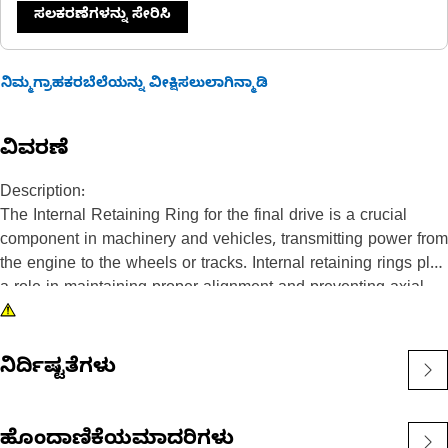
ಸಲಕರಣೆಗಳನ್ನು ಸೇರಿಸಿ
ನಿಮ್ಮಗ್ರಾಹಕರಬೆಲೆಯನ್ನು ವೀಕ್ಷಿಸಲುಲಾಗಿನ್ಮಾಡಿ
ವಿವರಣೆ
Description:
The Internal Retaining Ring for the final drive is a crucial
component in machinery and vehicles, transmitting power from
the engine to the wheels or tracks. Internal retaining rings play
a role in maintaining proper alignment and preventing axial
movement of components within the final drive assembly. The
ring is made of a spring steel material that is compressed
when it is installed, which helps to keep it in place.
ನಿರ್ದಿಷ್ಟತೆಗಳು
Attributes:
• Durable and resistant to corrosion.
ಹೊಂದಾಣಿಕೆಯಮಾದರಿಗಳು