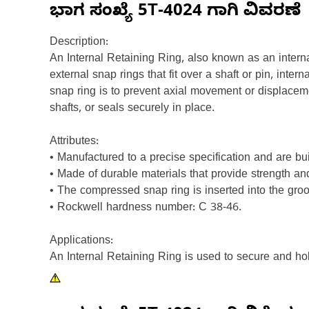
ಭಾಗ ಸಂಖ್ಯೆ
5T-4024
ಗಾಗಿ ವಿವರಣೆ
Description:
An Internal Retaining Ring, also known as an interna
external snap rings that fit over a shaft or pin, int
snap ring is to prevent axial movement or displacem
shafts, or seals securely in place.
Attributes:
• Manufactured to a precise specification and are built 
• Made of durable materials that provide strength and
• The compressed snap ring is inserted into the groo
• Rockwell hardness number: C 38-46.
Applications:
An Internal Retaining Ring is used to secure and hold