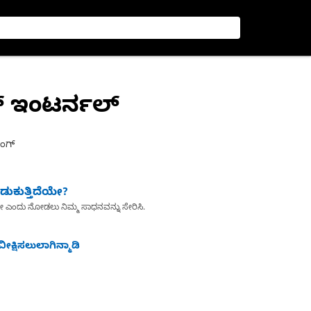
ಗ್ ಇಂಟರ್ನಲ್
ಿಂಗ್
ುಕುತ್ತಿದೆಯೇ?
ೇ ಎಂದು ನೋಡಲು ನಿಮ್ಮ ಸಾಧನವನ್ನು ಸೇರಿಸಿ.
ೀಕ್ಷಿಸಲುಲಾಗಿನ್ಮಾಡಿ