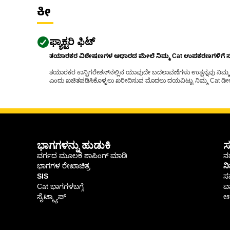
ಕೀ
ಫ್ಯಾಕ್ಟರಿ ಫಿಟ್
ತಯಾರಕರ ವಿಶೇಷಣಗಳ ಆಧಾರದ ಮೇಲೆ ನಿಮ್ಮ Cat ಉಪಕರಣಗಳಿಗೆ ಸರಿಹ
ತಯಾರಕರ ಕಾನ್ಫಿಗರೇಶನ್‌ನಲ್ಲಿನ ಯಾವುದೇ ಬದಲಾವಣೆಗಳು ಉತ್ಪನ್ನವು ನಿಮ್ಮ Ca
ಎಂದು ಖಚಿತಪಡಿಸಿಕೊಳ್ಳಲು ಖರೀದಿಸುವ ಮೊದಲು ದಯವಿಟ್ಟು ನಿಮ್ಮ Cat ಡೀಲರ
ಭಾಗಗಳನ್ನು ಹುಡುಕಿ
ಸ
ವರ್ಗದ ಮೂಲಕ ಶಾಪಿಂಗ್ ಮಾಡಿ
ನಮ
ಭಾಗಗಳ ರೇಖಾಚಿತ್ರ
ನ
SIS
ಸ
Cat ಭಾಗಗಳಬಗ್ಗೆ
ವಾ
ಸೈಟ್ಮ್ಯಾಪ್
ಆರ