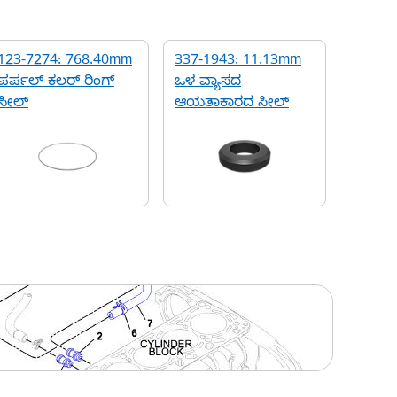
123-7274: 768.40mm
337-1943: 11.13mm
ಪರ್ಪಲ್ ಕಲರ್ ರಿಂಗ್
ಒಳ ವ್ಯಾಸದ
ಸೀಲ್
ಆಯತಾಕಾರದ ಸೀಲ್