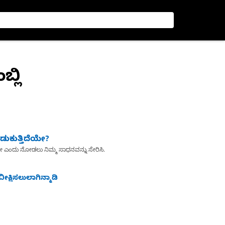
್ಲಿ
ುಕುತ್ತಿದೆಯೇ?
ೇ ಎಂದು ನೋಡಲು ನಿಮ್ಮ ಸಾಧನವನ್ನು ಸೇರಿಸಿ.
ೀಕ್ಷಿಸಲುಲಾಗಿನ್ಮಾಡಿ