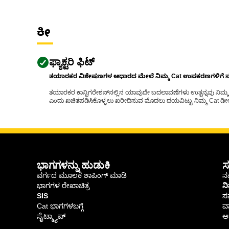
ಕೀ
ಫ್ಯಾಕ್ಟರಿ ಫಿಟ್
ತಯಾರಕರ ವಿಶೇಷಣಗಳ ಆಧಾರದ ಮೇಲೆ ನಿಮ್ಮ Cat ಉಪಕರಣಗಳಿಗೆ ಸರಿಹ
ತಯಾರಕರ ಕಾನ್ಫಿಗರೇಶನ್‌ನಲ್ಲಿನ ಯಾವುದೇ ಬದಲಾವಣೆಗಳು ಉತ್ಪನ್ನವು ನಿಮ್ಮ Ca
ಎಂದು ಖಚಿತಪಡಿಸಿಕೊಳ್ಳಲು ಖರೀದಿಸುವ ಮೊದಲು ದಯವಿಟ್ಟು ನಿಮ್ಮ Cat ಡೀಲರ
ಭಾಗಗಳನ್ನು ಹುಡುಕಿ
ಸ
ವರ್ಗದ ಮೂಲಕ ಶಾಪಿಂಗ್ ಮಾಡಿ
ನಮ
ಭಾಗಗಳ ರೇಖಾಚಿತ್ರ
ನ
SIS
ಸ
Cat ಭಾಗಗಳಬಗ್ಗೆ
ವಾ
ಸೈಟ್ಮ್ಯಾಪ್
ಆರ