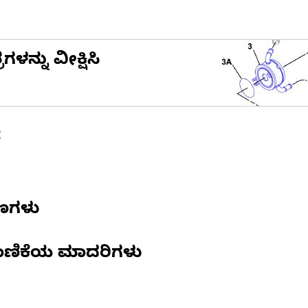
ನ್ನು ವೀಕ್ಷಿಸಿ
ೆ
ಷಣಗಳು
ಾಣಿಕೆಯ ಮಾದರಿಗಳು