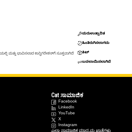
ಮರುಉತ್ಪಾದಿತ
ಹಿಂತಿರುಗಿಸಲಾಗದು
ಕಿಟ್
್ಲಿ ಮತ್ತು ಭಾವಿಸಲಾದ ಕಾನ್ಫಿಗರೇಶನ್‌ಗೆ ಸೂಕ್ತವಾಗಿದೆ
ಬದಲಾಯಿಸಲಾಗಿದೆ
Cat ಸಾಮಾಜಿಕ
Facebook
LinkedIn
YouTube
X
Instagram
ಎಲ್ಲಾ ಸಾಮಾಜಿಕ ಮಾಧ್ಯಮ ಖಾತೆಗಳು