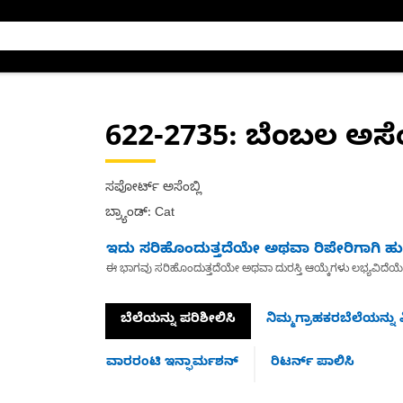
622-2735
: ಬೆಂಬಲ ಅಸೆಂಬ
ಸಪೋರ್ಟ್ ಅಸೆಂಬ್ಲಿ
ಬ್ರ್ಯಾಂಡ್: Cat
ಇದು ಸರಿಹೊಂದುತ್ತದೆಯೇ ಅಥವಾ ರಿಪೇರಿಗಾಗಿ ಹುಡ
ಈ ಭಾಗವು ಸರಿಹೊಂದುತ್ತದೆಯೇ ಅಥವಾ ದುರಸ್ತಿ ಆಯ್ಕೆಗಳು ಲಭ್ಯವಿದೆಯ
ಬೆಲೆಯನ್ನು ಪರಿಶೀಲಿಸಿ
ನಿಮ್ಮಗ್ರಾಹಕರಬೆಲೆಯನ್ನು ವ
ವಾರರಂಟಿ ಇನ್ಫಾರ್ಮಶನ್
ರಿಟರ್ನ್ ಪಾಲಿಸಿ